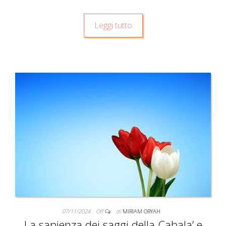
Leggi tutto
07/11/2024
Off
di
MIRIAM ORYAH
La sapienza dei saggi della Cabala’ e