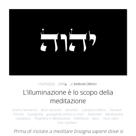
17/07/2023
Off
di
MIRIAM ORYAH
L’illuminazione è lo scopo della
meditazione
Anima Neshama
Birur nitzotzot
bitachon
Cabalà profetica
Devekut
Emuna
Guarigione
guarigione anima e corpo
Kabbalah
Meditazione
cabalistica
Preghiera e Meditazione
Shekhinah
tikun
Tikun olam
Yirat Hashem
Prima di iniziare a meditare bisogna sapere dove si