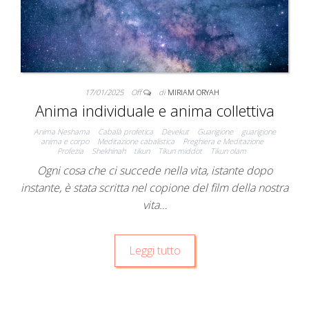
17/01/2025
Off
di
MIRIAM ORYAH
Anima individuale e anima collettiva
Anima Neshama
Cabalà profetica
Devekut
Guarigione
guarigione
anima e corpo
Meditazione cabalistica
Preghiera e Meditazione
Profezia
Shekhinah
tikun
Tikun middot
Tikun olam
Ogni cosa che ci succede nella vita, istante dopo
instante, è stata scritta nel copione del film della nostra
vita…
Leggi tutto