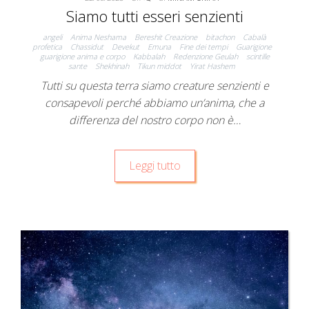
Siamo tutti esseri senzienti
angeli
Anima Neshama
Bereshit Creazione
bitachon
Cabalà
profetica
Chassidut
Devekut
Emuna
Fine dei tempi
Guarigione
guarigione anima e corpo
Kabbalah
Redenzione Geulah
scintille
sante
Shekhinah
Tikun middot
Yirat Hashem
Tutti su questa terra siamo creature senzienti e
consapevoli perché abbiamo un’anima, che a
differenza del nostro corpo non è…
Leggi tutto