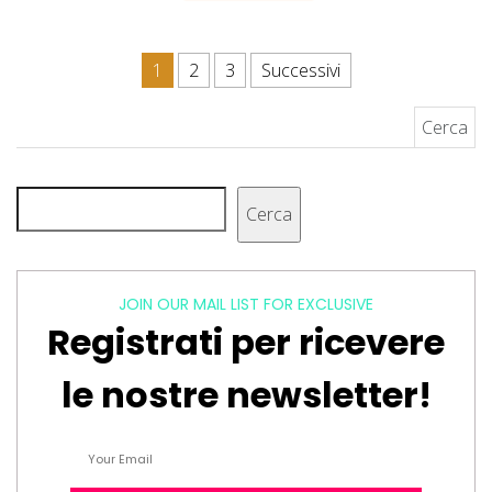
Paginazione degli articoli
1
2
3
Successivi
Ricerca per:
Cerca
Cerca
JOIN OUR MAIL LIST FOR EXCLUSIVE
Registrati per ricevere
le nostre newsletter!