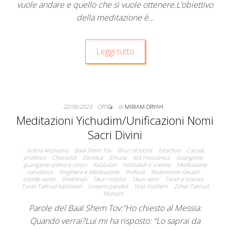
vuole andare e quello che si vuole ottenere.L’obiettivo
della meditazione è…
Leggi tutto
22/06/2023
Off
di
MIRIAM ORYAH
Meditazioni Yichudim/Unificazioni Nomi
Sacri Divini
Anima Neshama
Baal Shem Tov
Birur nitzotzot
bitachon
Cabalà
profetica
Chassidut
Devekut
Emuna
età messianica
Guarigione
guarigione anima e corpo
Kabbalah
Kabbalah e scienza
Meditazione
cabalistica
Preghiera e Meditazione
Profezia
Redenzione Geulah
scintille sante
Shekhinah
Tikun middot
Tikun olam
Torah e scienza
Torah Talmud Kabbalah
Universi paralleli
Yirat Hashem
Zohar Talmud
Midrash
Parole del Baal Shem Tov:“Ho chiesto al Messia:
Quando verrai?Lui mi ha risposto: “Lo saprai da