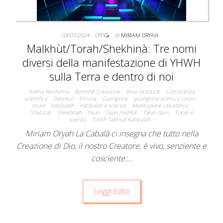
03/07/2024
Off
di
MIRIAM ORYAH
Malkhùt/Torah/Shekhinà: Tre nomi
diversi della manifestazione di YHWH
sulla Terra e dentro di noi
Anima Neshama
Bereshit Creazione
Birur nitzotzot
Conoscenza
scientifica
Devekut
Emuna
Guarigione
guarigione anima e corpo
Israel
Kabbalah
Kabbalah e scienza
Meditazione cabalistica
Shabbat
Shekhinah
tikun
Tikun middot
Tikun olam
Torah e
scienza
Torah Talmud Kabbalah
Miriam Oryah La Cabalà ci insegna che tutto nella
Creazione di Dio, il nostro Creatore, è vivo, senziente e
cosciente:…
Leggi tutto