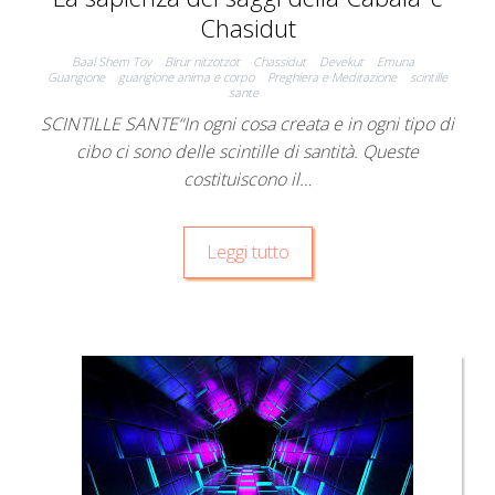
Chasidut
Baal Shem Tov
Birur nitzotzot
Chassidut
Devekut
Emuna
Guarigione
guarigione anima e corpo
Preghiera e Meditazione
scintille
sante
SCINTILLE SANTE“In ogni cosa creata e in ogni tipo di
cibo ci sono delle scintille di santità. Queste
costituiscono il…
Leggi tutto