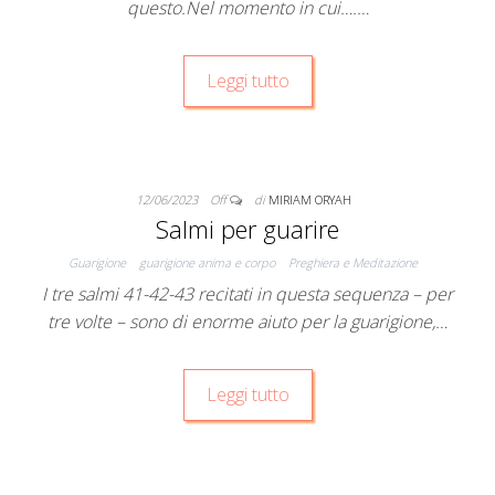
questo.Nel momento in cui….…
Leggi tutto
12/06/2023
Off
di
MIRIAM ORYAH
Salmi per guarire
Guarigione
guarigione anima e corpo
Preghiera e Meditazione
I tre salmi 41-42-43 recitati in questa sequenza – per
tre volte – sono di enorme aiuto per la guarigione,…
Leggi tutto