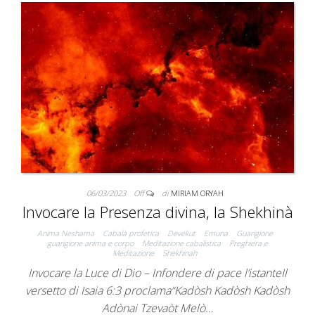
06/03/2023
Off
di
MIRIAM ORYAH
Invocare la Presenza divina, la Shekhinà
Anima Neshama
Cabalà profetica
Devekut
Emuna
Guarigione
guarigione anima e corpo
Meditazione cabalistica
Preghiera e
Meditazione
Shekhinah
Invocare la Luce di Dio – Infondere di pace l’istanteIl
versetto di Isaia 6:3 proclama“Kadòsh Kadòsh Kadòsh
Adònai Tzevaòt Melò…