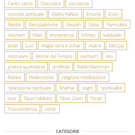
Canto sacro
Chassidut
coscienza
crescita spirituale
Eliahu haNavi
Emuna
Esilio
felicità
Gerusalemme
Geulah
Gioia
Hannukka
Hashem
Hillel
Immanenza
Infinito
kabbalah
kotel
Luci
magia nera e zohar
matrix
Messia
mitzraiam
Monte del Tempio
nachash
olio
pratica quotidiana
profezia
Rabbi Nachman
Rebbe
Redenzione
religione meditazione
riparazione spirituale
Shamai
sogni
spiritualità
test
Tikun haMidot
Tikun Olam
Torah
Trascendenza
zohar
CATEGORIE