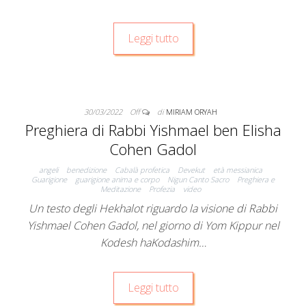
Leggi tutto
30/03/2022
Off
di
MIRIAM ORYAH
Preghiera di Rabbi Yishmael ben Elisha
Cohen Gadol
angeli
benedizione
Cabalà profetica
Devekut
età messianica
Guarigione
guarigione anima e corpo
Nigun Canto Sacro
Preghiera e
Meditazione
Profezia
video
Un testo degli Hekhalot riguardo la visione di Rabbi
Yishmael Cohen Gadol, nel giorno di Yom Kippur nel
Kodesh haKodashim…
Leggi tutto