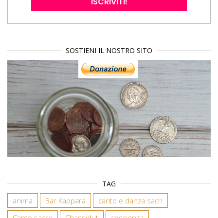
SOSTIENI IL NOSTRO SITO
TAG
anima
Bar Kappara
canto e danza sacri
Canto sacro
Chassidut
coscienza