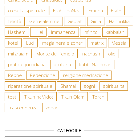
crescita spirituale
Eliahu haNavi
Emuna
Esilio
felicità
Gerusalemme
Geulah
Gioia
Hannukka
Hashem
Hillel
Immanenza
Infinito
kabbalah
kotel
Luci
magia nera e zohar
matrix
Messia
mitzraiam
Monte del Tempio
nachash
olio
pratica quotidiana
profezia
Rabbi Nachman
Rebbe
Redenzione
religione meditazione
riparazione spirituale
Shamai
sogni
spiritualità
test
Tikun haMidot
Tikun Olam
Torah
Trascendenza
zohar
CATEGORIE