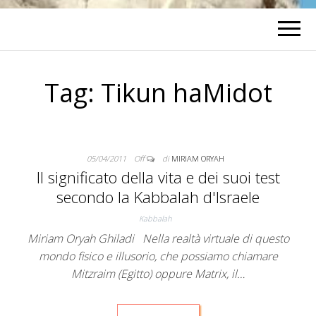
Tag:
Tikun haMidot
05/04/2011
Off
di
MIRIAM ORYAH
Il significato della vita e dei suoi test
secondo la Kabbalah d'Israele
Kabbalah
Miriam Oryah Ghiladi Nella realtà virtuale di questo
mondo fisico e illusorio, che possiamo chiamare
Mitzraim (Egitto) oppure Matrix, il…