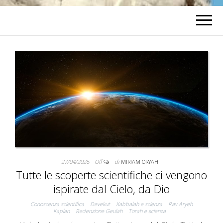
27/04/2026
Off
di
MIRIAM ORYAH
Tutte le scoperte scientifiche ci vengono
ispirate dal Cielo, da Dio
Conoscenza scientifica
Devekut
Kabbalah e scienza
Rav Aryeh
Kaplan
Redenzione Geulah
Torah e scienza