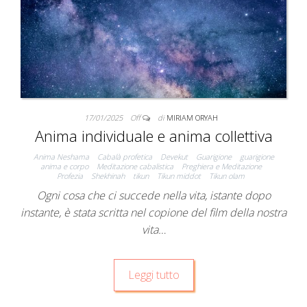
17/01/2025
Off
di
MIRIAM ORYAH
Anima individuale e anima collettiva
Anima Neshama
Cabalà profetica
Devekut
Guarigione
guarigione
anima e corpo
Meditazione cabalistica
Preghiera e Meditazione
Profezia
Shekhinah
tikun
Tikun middot
Tikun olam
Ogni cosa che ci succede nella vita, istante dopo
instante, è stata scritta nel copione del film della nostra
vita…
Leggi tutto