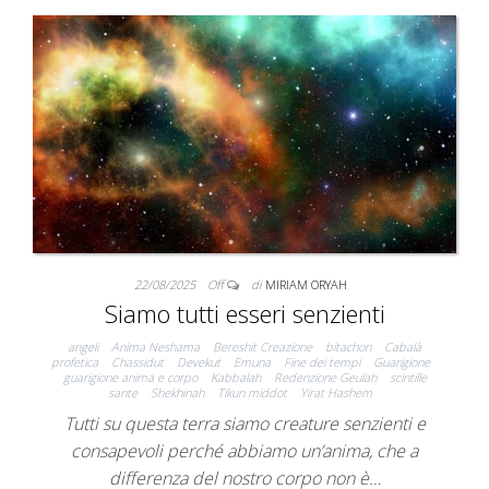
22/08/2025
Off
di
MIRIAM ORYAH
Siamo tutti esseri senzienti
angeli
Anima Neshama
Bereshit Creazione
bitachon
Cabalà
profetica
Chassidut
Devekut
Emuna
Fine dei tempi
Guarigione
guarigione anima e corpo
Kabbalah
Redenzione Geulah
scintille
sante
Shekhinah
Tikun middot
Yirat Hashem
Tutti su questa terra siamo creature senzienti e
consapevoli perché abbiamo un’anima, che a
differenza del nostro corpo non è…