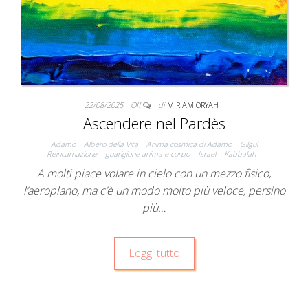
22/08/2025
Off
di
MIRIAM ORYAH
Ascendere nel Pardès
Adamo
Albero della Vita
Anima cosmica di Adamo
Gilgul
Reincarnazione
guarigione anima e corpo
Israel
Kabbalah
A molti piace volare in cielo con un mezzo fisico,
l’aeroplano, ma c’è un modo molto più veloce, persino
più…
Leggi tutto