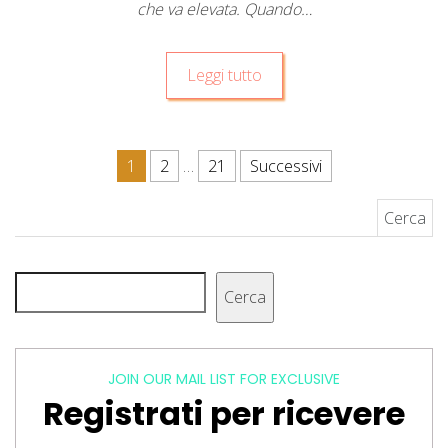
che va elevata. Quando…
Leggi tutto
Paginazione degli articoli
1
2
…
21
Successivi
Ricerca per:
Cerca
Cerca
JOIN OUR MAIL LIST FOR EXCLUSIVE
Registrati per ricevere