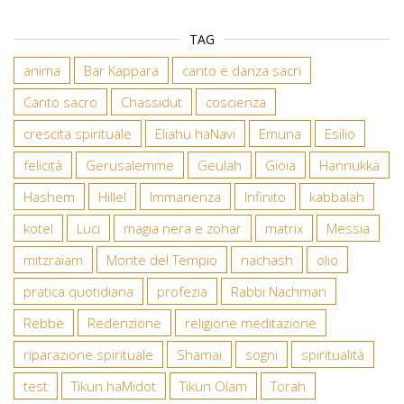
TAG
anima
Bar Kappara
canto e danza sacri
Canto sacro
Chassidut
coscienza
crescita spirituale
Eliahu haNavi
Emuna
Esilio
felicità
Gerusalemme
Geulah
Gioia
Hannukka
Hashem
Hillel
Immanenza
Infinito
kabbalah
kotel
Luci
magia nera e zohar
matrix
Messia
mitzraiam
Monte del Tempio
nachash
olio
pratica quotidiana
profezia
Rabbi Nachman
Rebbe
Redenzione
religione meditazione
riparazione spirituale
Shamai
sogni
spiritualità
test
Tikun haMidot
Tikun Olam
Torah