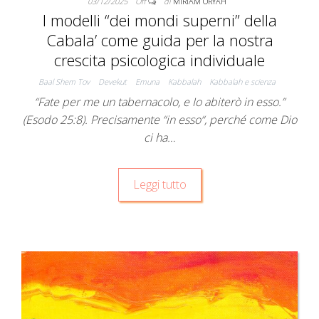
03/12/2025
Off
di
MIRIAM ORYAH
I modelli “dei mondi superni” della
Cabala’ come guida per la nostra
crescita psicologica individuale
Baal Shem Tov
Devekut
Emuna
Kabbalah
Kabbalah e scienza
“Fate per me un tabernacolo, e Io abiterò in esso.”
(Esodo 25:8). Precisamente “in esso“, perché come Dio
ci ha…
Leggi tutto