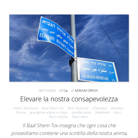
18/11/2024
Off
di
MIRIAM ORYAH
Elevare la nostra consapevolezza
Anima Neshama
Baal Shem Tov
Birur nitzotzot
Chassidut
Devekut
Emuna
guarigione anima e corpo
scintille sante
Shekhinah
tikun
Tikun middot
Tikun olam
Il Baal Shem Tov insegna che ogni cosa che
possediamo contiene una scintilla della nostra anima,