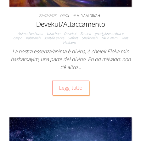
22/07/2025
Off
di
MIRIAM ORYAH
Devekut/Attaccamento
Anima Neshama
bitachon
Devekut
Emuna
guarigione anima e
corpo
Kabbalah
scintille sante
Sefirot
Shekhinah
Tikun olam
Yirat
Hashem
La nostra essenza/anima è divina, è chelek Eloka min
hashamayim, una parte del divino. En od milvado: non
c’è altro…
Leggi tutto