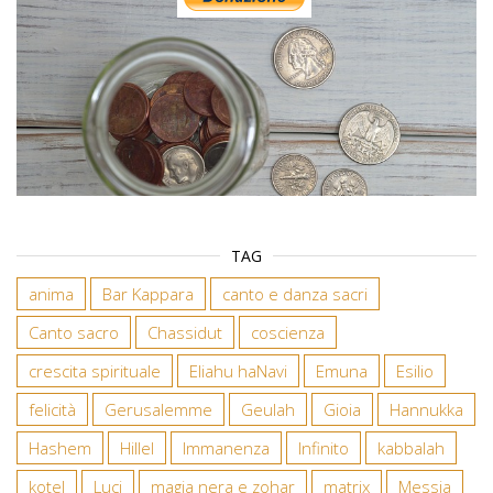
TAG
anima
Bar Kappara
canto e danza sacri
Canto sacro
Chassidut
coscienza
crescita spirituale
Eliahu haNavi
Emuna
Esilio
felicità
Gerusalemme
Geulah
Gioia
Hannukka
Hashem
Hillel
Immanenza
Infinito
kabbalah
kotel
Luci
magia nera e zohar
matrix
Messia