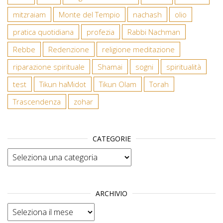
mitzraiam
Monte del Tempio
nachash
olio
pratica quotidiana
profezia
Rabbi Nachman
Rebbe
Redenzione
religione meditazione
riparazione spirituale
Shamai
sogni
spiritualità
test
Tikun haMidot
Tikun Olam
Torah
Trascendenza
zohar
CATEGORIE
Categorie
ARCHIVIO
Archivio