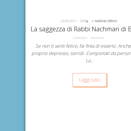
23/05/2011
Off
di
MIRIAM ORYAH
La saggezza di Rabbi Nachman di B
Chassidut
Kabbalah
Se non ti senti felice, fai finta di esserlo. Anche
proprio depresso, sorridi. Comportati da person
La…
Leggi tutto