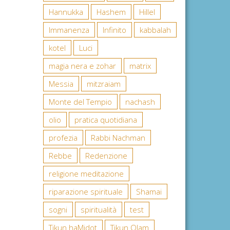
Hannukka
Hashem
Hillel
Immanenza
Infinito
kabbalah
kotel
Luci
magia nera e zohar
matrix
Messia
mitzraiam
Monte del Tempio
nachash
olio
pratica quotidiana
profezia
Rabbi Nachman
Rebbe
Redenzione
religione meditazione
riparazione spirituale
Shamai
sogni
spiritualità
test
Tikun haMidot
Tikun Olam