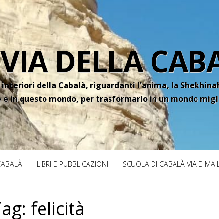
 VIA DELLA CAB
 interiori della Cabalà, riguardanti l'anima, la Shekhinah
e e in questo mondo, per trasformarlo in un mondo migl
 CABALÀ
LIBRI E PUBBLICAZIONI
SCUOLA DI CABALÀ VIA E-MAI
Tag:
felicità