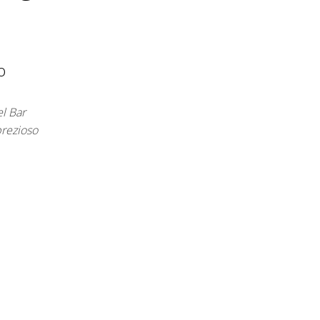
o
el Bar
prezioso