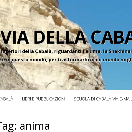
 VIA DELLA CAB
 interiori della Cabalà, riguardanti l'anima, la Shekhinah
e e in questo mondo, per trasformarlo in un mondo migl
 CABALÀ
LIBRI E PUBBLICAZIONI
SCUOLA DI CABALÀ VIA E-MAI
Tag:
anima