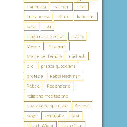
Hannukka
Hashem
Hillel
Immanenza
Infinito
kabbalah
kotel
Luci
magia nera e zohar
matrix
Messia
mitzraiam
Monte del Tempio
nachash
olio
pratica quotidiana
profezia
Rabbi Nachman
Rebbe
Redenzione
religione meditazione
riparazione spirituale
Shamai
sogni
spiritualità
test
Tikun haMidot
Tikun Olam