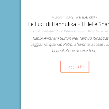
17/12/2011
Off
di
MIRIAM ORYAH
Le Luci di Hannukka – Hillel e Sh
Arizal
Kabbalah
Torah Talmud Kabbalah
Zohar Talmud Mid
Rabbi Avraham Sutton Nel Talmud (Shabbat
leggiamo: quando Rabbi Shammai accese i lu
Chanukah, ne accese 8 la…
Leggi tutto