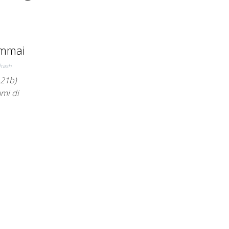
ammai
rash
 21b)
mi di