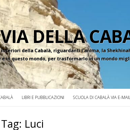
 VIA DELLA CAB
 interiori della Cabalà, riguardanti l'anima, la Shekhinah
e e in questo mondo, per trasformarlo in un mondo migl
 CABALÀ
LIBRI E PUBBLICAZIONI
SCUOLA DI CABALÀ VIA E-MAI
Tag:
Luci