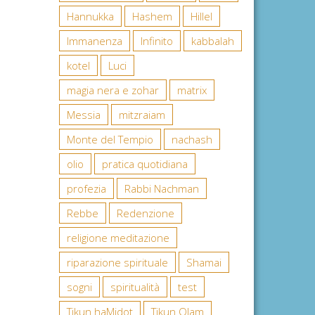
Hannukka
Hashem
Hillel
Immanenza
Infinito
kabbalah
kotel
Luci
magia nera e zohar
matrix
Messia
mitzraiam
Monte del Tempio
nachash
olio
pratica quotidiana
profezia
Rabbi Nachman
Rebbe
Redenzione
religione meditazione
riparazione spirituale
Shamai
sogni
spiritualità
test
Tikun haMidot
Tikun Olam