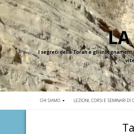
LA
I segreti della Torah e gli insegnamenti
vit
CHI SIAMO
LEZIONI, CORSI E SEMINARI DI
T