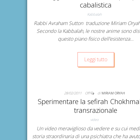
cabalistica
Kabbalah
Rabbi Avraham Sutton traduzione Miriam Oryah
Secondo la Kabbalah, le nostre anime sono dis
questo piano fisico dell’esistenza…
Leggi tutto
28/02/2011
Off
di
MIRIAM ORYAH
Sperimentare la sefirah Chokhmah
transrazionale
video
Un video meraviglioso da vedere e su cui medit
storia straordinaria di una psichiatra che ha avut