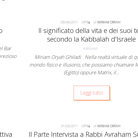
05/04/2011
Off
di
MIRIAM ORYAH
o
Il significato della vita e dei suoi t
secondo la Kabbalah d'Israele
el Bar
Kabbalah
prezioso
Miriam Oryah Ghiladi Nella realtà virtuale di q
mondo fisico e illusorio, che possiamo chiamare 
(Egitto) oppure Matrix, il…
Leggi tutto
31/03/2011
Off
di
MIRIAM ORYAH
ttiva
II Parte Intervista a Rabbi Avraham S