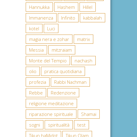
Hannukka
Hashem
Hillel
Immanenza
Infinito
kabbalah
kotel
Luci
magia nera e zohar
matrix
Messia
mitzraiam
Monte del Tempio
nachash
olio
pratica quotidiana
profezia
Rabbi Nachman
Rebbe
Redenzione
religione meditazione
riparazione spirituale
Shamai
sogni
spiritualità
test
Tikun haMidot
Tikun Olam