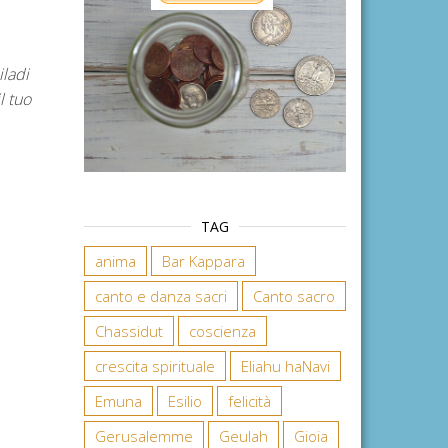
ladi
l tuo
TAG
anima
Bar Kappara
canto e danza sacri
Canto sacro
Chassidut
coscienza
crescita spirituale
Eliahu haNavi
Emuna
Esilio
felicità
Gerusalemme
Geulah
Gioia