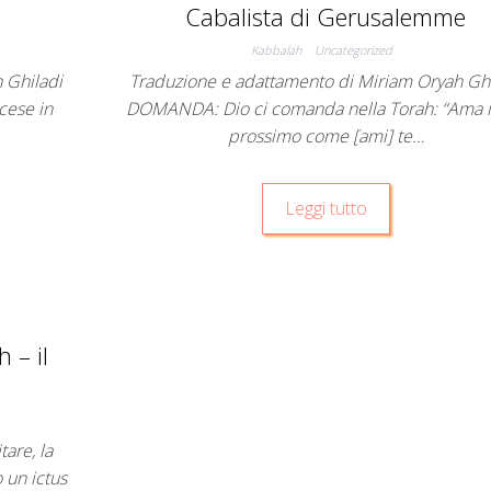
Cabalista di Gerusalemme
Kabbalah
Uncategorized
 Ghiladi
Traduzione e adattamento di Miriam Oryah Ghi
cese in
DOMANDA: Dio ci comanda nella Torah: “Ama i
prossimo come [ami] te…
Leggi tutto
 – il
are, la
o un ictus