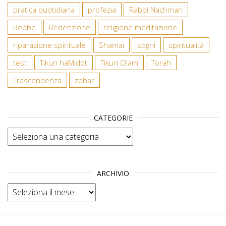
pratica quotidiana
profezia
Rabbi Nachman
Rebbe
Redenzione
religione meditazione
riparazione spirituale
Shamai
sogni
spiritualità
test
Tikun haMidot
Tikun Olam
Torah
Trascendenza
zohar
CATEGORIE
Categorie
ARCHIVIO
Archivio