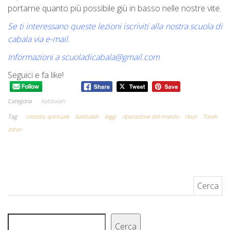
portarne quanto più possibile giù in basso nelle nostre vite.
Se ti interessano queste lezioni iscriviti alla nostra scuola di
cabala via e-mail.
Informazioni a
scuoladicabala@gmail.com
Seguici e fa like!
Categoria
Kabbalah
Tag
crescita spirituale
kabbalah
leggi
riparazione del mondo
tikun
Torah
zohar
Ricerca per:
Cerca
Cerca