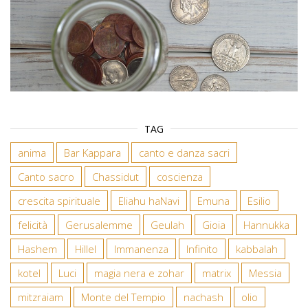
TAG
anima
Bar Kappara
canto e danza sacri
Canto sacro
Chassidut
coscienza
crescita spirituale
Eliahu haNavi
Emuna
Esilio
felicità
Gerusalemme
Geulah
Gioia
Hannukka
Hashem
Hillel
Immanenza
Infinito
kabbalah
kotel
Luci
magia nera e zohar
matrix
Messia
mitzraiam
Monte del Tempio
nachash
olio