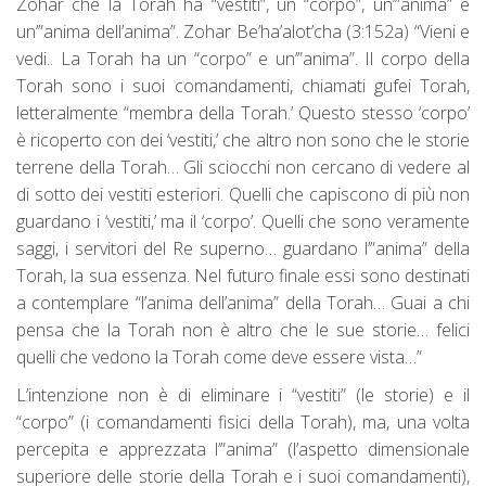
Zohar che la Torah ha “vestiti”, un “corpo”, un’”anima” e
un’”anima dell’anima”. Zohar Be’ha’alot’cha (3:152a) “Vieni e
vedi.. La Torah ha un “corpo” e un’”anima”. Il corpo della
Torah sono i suoi comandamenti, chiamati gufei Torah,
letteralmente “membra della Torah.’ Questo stesso ‘corpo’
è ricoperto con dei ‘vestiti,’ che altro non sono che le storie
terrene della Torah… Gli sciocchi non cercano di vedere al
di sotto dei vestiti esteriori. Quelli che capiscono di più non
guardano i ‘vestiti,’ ma il ‘corpo’. Quelli che sono veramente
saggi, i servitori del Re superno… guardano l’”anima” della
Torah, la sua essenza. Nel futuro finale essi sono destinati
a contemplare “l’anima dell’anima” della Torah… Guai a chi
pensa che la Torah non è altro che le sue storie… felici
quelli che vedono la Torah come deve essere vista…”
L’intenzione non è di eliminare i “vestiti” (le storie) e il
“corpo” (i comandamenti fisici della Torah), ma, una volta
percepita e apprezzata l’”anima” (l’aspetto dimensionale
superiore delle storie della Torah e i suoi comandamenti),