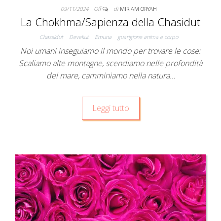
09/11/2024
Off
di
MIRIAM ORYAH
La Chokhma/Sapienza della Chasidut
Chassidut
Devekut
Emuna
guarigione anima e corpo
Noi umani inseguiamo il mondo per trovare le cose:
Scaliamo alte montagne, scendiamo nelle profondità
del mare, camminiamo nella natura…
Leggi tutto