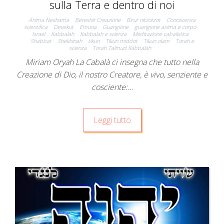
sulla Terra e dentro di noi
Anima Neshama
Bereshit Creazione
Birur nitzotzot
Conoscenza
scientifica
Devekut
Emuna
Guarigione
guarigione anima e corpo
Israel
Kabbalah
Kabbalah e scienza
Meditazione cabalistica
Shabbat
Shekhinah
tikun
Tikun middot
Tikun olam
Torah e
scienza
Torah Talmud Kabbalah
Miriam Oryah La Cabalà ci insegna che tutto nella
Creazione di Dio, il nostro Creatore, è vivo, senziente e
cosciente:…
Leggi tutto