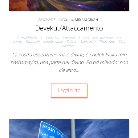
22/07/2025
Off
di
MIRIAM ORYAH
Devekut/Attaccamento
Anima Neshama
bitachon
Devekut
Emuna
guarigione anima e
corpo
Kabbalah
scintille sante
Sefirot
Shekhinah
Tikun olam
Yirat
Hashem
La nostra essenza/anima è divina, è chelek Eloka min
hashamayim, una parte del divino. En od milvado: non
c’è altro…
Leggi tutto