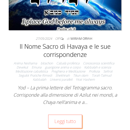
27/05/2024
Off
di
MIRIAM ORYAH
Il Nome Sacro di Havaya e le sue
corrispondenze
Anima Neshama
bitachon
Cabalà profetica
Conoscenza scientifica
Devekut
Emuna
guarigione anima e corpo
Kabbalah e scienza
Meditazione cabalistica
Preghiera e Meditazione
Profezia
Sefirot
Segulot Pratiche Rimedi
Shekhinah
Tikun olam
Torah Talmud
Kabbalah
Universi paralleli
Yirat Hashem
Yod – La prima lettere del Tetragramma sacro.
Corrisponde alla dimensione di Azilut nei mondi, a
Chaya nell’anima e a…
Leggi tutto