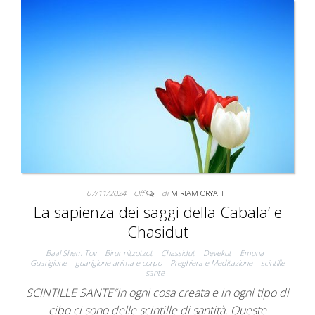
07/11/2024
Off
di
MIRIAM ORYAH
La sapienza dei saggi della Cabala’ e
Chasidut
Baal Shem Tov
Birur nitzotzot
Chassidut
Devekut
Emuna
Guarigione
guarigione anima e corpo
Preghiera e Meditazione
scintille
sante
SCINTILLE SANTE“In ogni cosa creata e in ogni tipo di
cibo ci sono delle scintille di santità. Queste