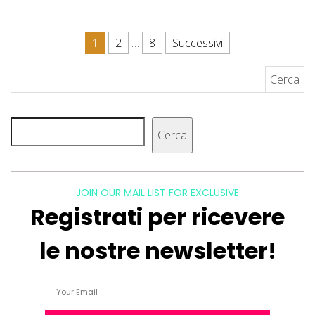
Paginazione degli articoli
1
2
…
8
Successivi
Ricerca per:
Cerca
Cerca
JOIN OUR MAIL LIST FOR EXCLUSIVE
Registrati per ricevere
le nostre newsletter!