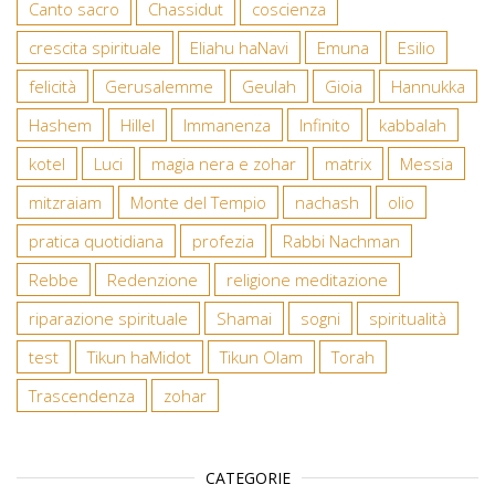
Canto sacro
Chassidut
coscienza
crescita spirituale
Eliahu haNavi
Emuna
Esilio
felicità
Gerusalemme
Geulah
Gioia
Hannukka
Hashem
Hillel
Immanenza
Infinito
kabbalah
kotel
Luci
magia nera e zohar
matrix
Messia
mitzraiam
Monte del Tempio
nachash
olio
pratica quotidiana
profezia
Rabbi Nachman
Rebbe
Redenzione
religione meditazione
riparazione spirituale
Shamai
sogni
spiritualità
test
Tikun haMidot
Tikun Olam
Torah
Trascendenza
zohar
CATEGORIE