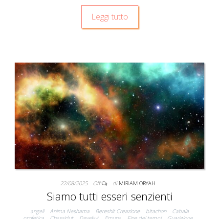
Leggi tutto
22/08/2025
Off
di
MIRIAM ORYAH
Siamo tutti esseri senzienti
angeli
Anima Neshama
Bereshit Creazione
bitachon
Cabalà
profetica
Chassidut
Devekut
Emuna
Fine dei tempi
Guarigione