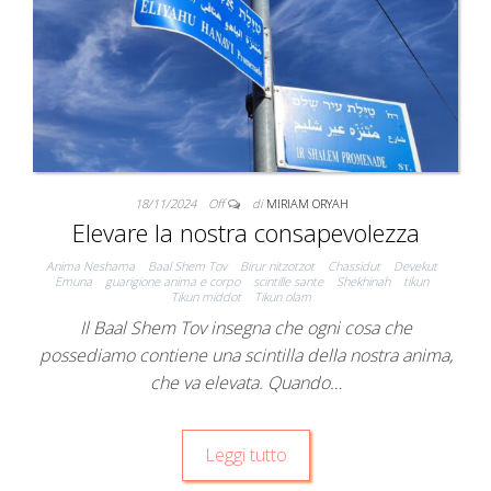
18/11/2024
Off
di
MIRIAM ORYAH
Elevare la nostra consapevolezza
Anima Neshama
Baal Shem Tov
Birur nitzotzot
Chassidut
Devekut
Emuna
guarigione anima e corpo
scintille sante
Shekhinah
tikun
Tikun middot
Tikun olam
Il Baal Shem Tov insegna che ogni cosa che
possediamo contiene una scintilla della nostra anima,
che va elevata. Quando…
Leggi tutto