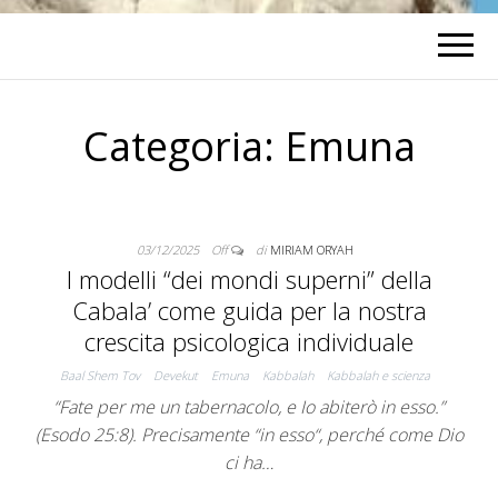
Categoria:
Emuna
03/12/2025
Off
di
MIRIAM ORYAH
I modelli “dei mondi superni” della
Cabala’ come guida per la nostra
crescita psicologica individuale
Baal Shem Tov
Devekut
Emuna
Kabbalah
Kabbalah e scienza
“Fate per me un tabernacolo, e Io abiterò in esso.”
(Esodo 25:8). Precisamente “in esso“, perché come Dio
ci ha…