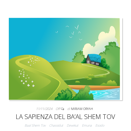
11/11/2024
Off
di
MIRIAM ORYAH
LA SAPIENZA DEL BA’AL SHEM TOV
Baal Shem Tov
Chassidut
Devekut
Emuna
Esodo