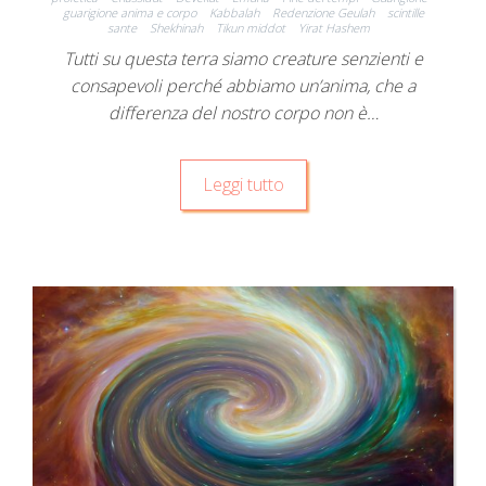
guarigione anima e corpo
Kabbalah
Redenzione Geulah
scintille
sante
Shekhinah
Tikun middot
Yirat Hashem
Tutti su questa terra siamo creature senzienti e
consapevoli perché abbiamo un’anima, che a
differenza del nostro corpo non è…
Leggi tutto