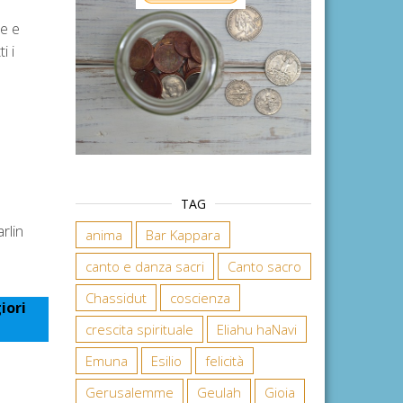
e e
i i
TAG
rlin
anima
Bar Kappara
canto e danza sacri
Canto sacro
Chassidut
coscienza
iori
crescita spirituale
Eliahu haNavi
Emuna
Esilio
felicità
Gerusalemme
Geulah
Gioia