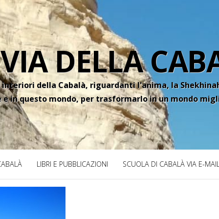
 VIA DELLA CAB
 interiori della Cabalà, riguardanti l'anima, la Shekhinah
e e in questo mondo, per trasformarlo in un mondo migl
 CABALÀ
LIBRI E PUBBLICAZIONI
SCUOLA DI CABALÀ VIA E-MAI