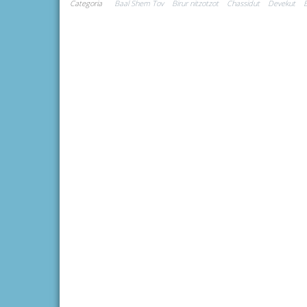
Categoria
Baal Shem Tov
Birur nitzotzot
Chassidut
Devekut