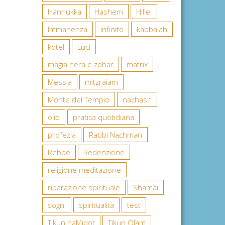
Hannukka
Hashem
Hillel
Immanenza
Infinito
kabbalah
kotel
Luci
magia nera e zohar
matrix
Messia
mitzraiam
Monte del Tempio
nachash
olio
pratica quotidiana
profezia
Rabbi Nachman
Rebbe
Redenzione
religione meditazione
riparazione spirituale
Shamai
sogni
spiritualità
test
Tikun haMidot
Tikun Olam