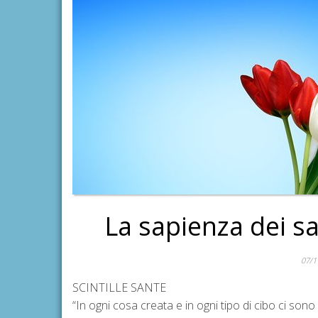
La sapienza dei sa
07/1
SCINTILLE SANTE
“In ogni cosa creata e in ogni tipo di cibo ci sono d