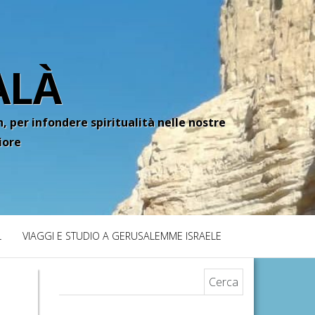
ALÀ
, per infondere spiritualità nelle nostre
iore
L
VIAGGI E STUDIO A GERUSALEMME ISRAELE
Ricerca per: