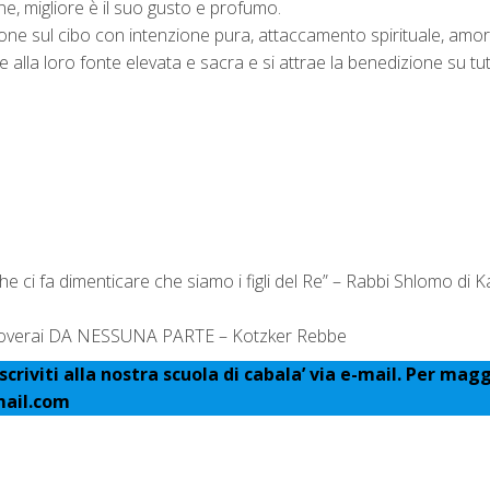
iene, migliore è il suo gusto e profumo.
e sul cibo con intenzione pura, attaccamento spirituale, amor
 alla loro fonte elevata e sacra e si attrae la benedizione su tutt
che ci fa dimenticare che siamo i figli del Re” – Rabbi Shlomo di Ka
 troverai DA NESSUNA PARTE – Kotzker Rebbe
scriviti alla nostra scuola di cabala’ via e-mail. Per magg
mail.com