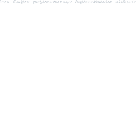
Emuna
Guarigione
guarigione anima e corpo
Preghiera e Meditazione
scintille sante