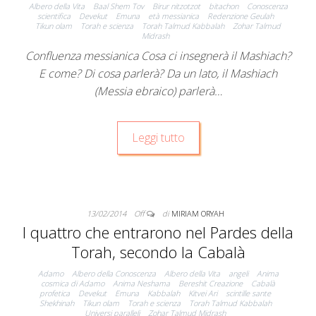
Albero della Vita
Baal Shem Tov
Birur nitzotzot
bitachon
Conoscenza
scientifica
Devekut
Emuna
età messianica
Redenzione Geulah
Tikun olam
Torah e scienza
Torah Talmud Kabbalah
Zohar Talmud
Midrash
Confluenza messianica Cosa ci insegnerà il Mashiach?
E come? Di cosa parlerà? Da un lato, il Mashiach
(Messia ebraico) parlerà…
Leggi tutto
13/02/2014
Off
di
MIRIAM ORYAH
I quattro che entrarono nel Pardes della
Torah, secondo la Cabalà
Adamo
Albero della Conoscenza
Albero della Vita
angeli
Anima
cosmica di Adamo
Anima Neshama
Bereshit Creazione
Cabalà
profetica
Devekut
Emuna
Kabbalah
Kitvei Ari
scintille sante
Shekhinah
Tikun olam
Torah e scienza
Torah Talmud Kabbalah
Universi paralleli
Zohar Talmud Midrash