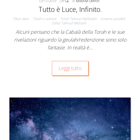
13/11/2019
Off
di
MIRIAM ORYAH
Tutto è Luce, Infinito.
Tikun olam
Torah e scienza
Torah Talmud Kabbalah
Universi paralleli
Zohar Talmud Midrash
Alcuni pensano che la Cabalà della Torah e le sue
rivelazioni riguardo la geulah/redenzione sono solo
fantasie. In realtà è…
Leggi tutto