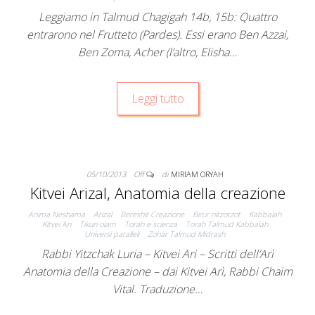
Leggiamo in Talmud Chagigah 14b, 15b: Quattro
entrarono nel Frutteto (Pardes). Essi erano Ben Azzai,
Ben Zoma, Acher (l’altro, Elisha…
Leggi tutto
05/10/2013
Off
di
MIRIAM ORYAH
Kitvei Arizal, Anatomia della creazione
Anima Neshama
Arizal
Bereshit Creazione
Birur nitzotzot
Kabbalah
Kitvei Ari
Tikun olam
Torah e scienza
Torah Talmud Kabbalah
Universi paralleli
Zohar Talmud Midrash
Rabbi Yitzchak Luria – Kitvei Ari – Scritti dell’Arì
Anatomia della Creazione – dai Kitvei Arì, Rabbi Chaim
Vital. Traduzione…