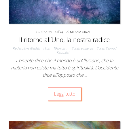
13/11/2019
Off
di
MIRIAM ORYAH
Il ritorno all’Uno, la nostra radice
Redenzione Geulah
tikun
Tikun olam
Torah e scienza
Torah Talmud
Kabbalah
L’oriente dice che il mondo è un’illusione, che la
materia non esiste ma tutto è spiritualità. L’occidente
dice all’opposto che…
Leggi tutto