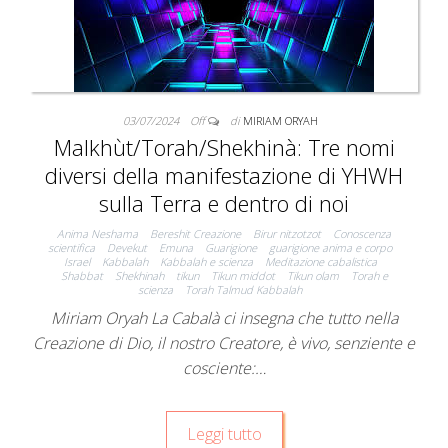
03/07/2024
Off
di
MIRIAM ORYAH
Malkhùt/Torah/Shekhinà: Tre nomi
diversi della manifestazione di YHWH
sulla Terra e dentro di noi
Anima Neshama
Bereshit Creazione
Birur nitzotzot
Conoscenza
scientifica
Devekut
Emuna
Guarigione
guarigione anima e corpo
Israel
Kabbalah
Kabbalah e scienza
Meditazione cabalistica
Shabbat
Shekhinah
tikun
Tikun middot
Tikun olam
Torah e
scienza
Torah Talmud Kabbalah
Miriam Oryah La Cabalà ci insegna che tutto nella
Creazione di Dio, il nostro Creatore, è vivo, senziente e
cosciente:…
Leggi tutto