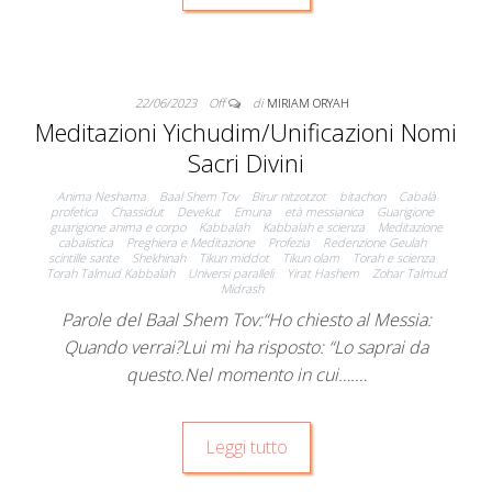
22/06/2023
Off
di
MIRIAM ORYAH
Meditazioni Yichudim/Unificazioni Nomi
Sacri Divini
Anima Neshama
Baal Shem Tov
Birur nitzotzot
bitachon
Cabalà
profetica
Chassidut
Devekut
Emuna
età messianica
Guarigione
guarigione anima e corpo
Kabbalah
Kabbalah e scienza
Meditazione
cabalistica
Preghiera e Meditazione
Profezia
Redenzione Geulah
scintille sante
Shekhinah
Tikun middot
Tikun olam
Torah e scienza
Torah Talmud Kabbalah
Universi paralleli
Yirat Hashem
Zohar Talmud
Midrash
Parole del Baal Shem Tov:“Ho chiesto al Messia:
Quando verrai?Lui mi ha risposto: “Lo saprai da
questo.Nel momento in cui….…
Leggi tutto