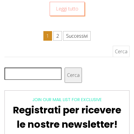
Leggi tutto
Paginazione degli articoli
1
2
Successivi
Ricerca per:
Cerca
Cerca
JOIN OUR MAIL LIST FOR EXCLUSIVE
Registrati per ricevere
le nostre newsletter!