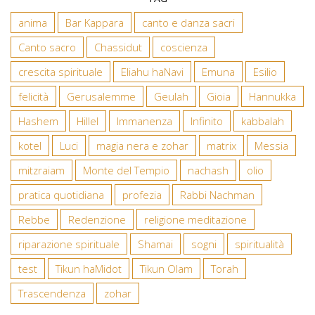
anima
Bar Kappara
canto e danza sacri
Canto sacro
Chassidut
coscienza
crescita spirituale
Eliahu haNavi
Emuna
Esilio
felicità
Gerusalemme
Geulah
Gioia
Hannukka
Hashem
Hillel
Immanenza
Infinito
kabbalah
kotel
Luci
magia nera e zohar
matrix
Messia
mitzraiam
Monte del Tempio
nachash
olio
pratica quotidiana
profezia
Rabbi Nachman
Rebbe
Redenzione
religione meditazione
riparazione spirituale
Shamai
sogni
spiritualità
test
Tikun haMidot
Tikun Olam
Torah
Trascendenza
zohar