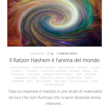
26/06/2018
Off
di
MIRIAM ORYAH
Il Ratzon Hashem è l’anima del mondo
Anima Neshama
Bereshit Creazione
Birur nitzotzot
bitachon
Cabalà
profetica
Chassidut
Conoscenza scientifica
Devekut
Emuna
età
messianica
Guarigione
guarigione anima e corpo
Israel
Kabbalah
Kabbalah e scienza
Redenzione Geulah
scintille sante
Sefirot
Shekhinah
tikun
Tikun middot
Tikun olam
Torah e scienza
Torah
Talmud Kabbalah
Tutta la creazione è rivestita in uno strato di materialità
(la luce che non illumina), che ricopre l’essenza divina
interiore,…