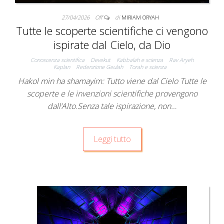
27/04/2026
Off
di
MIRIAM ORYAH
Tutte le scoperte scientifiche ci vengono
ispirate dal Cielo, da Dio
Conoscenza scientifica
Devekut
Kabbalah e scienza
Rav Aryeh
Kaplan
Redenzione Geulah
Torah e scienza
Hakol min ha shamayim: Tutto viene dal Cielo Tutte le
scoperte e le invenzioni scientifiche provengono
dall’Alto.Senza tale ispirazione, non…
Leggi tutto