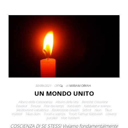
30/09/2021
Off
di
MIRIAM ORYAH
UN MONDO UNITO
Albero della Conoscenza
Albero della Vita
Bereshit Creazione
Devekut
Emuna
Fine dei tempi
Kabbalah
Kabbalah e scienza
Meditazione cabalistica
Redenzione Geulah
Sefirot
tikun
Tikun
middot
Tikun olam
Torah e scienza
Torah Talmud Kabbalah
Universi
paralleli
Yirat Hashem
COSCIENZA DI SE STESSI Viviamo fondamentalmente