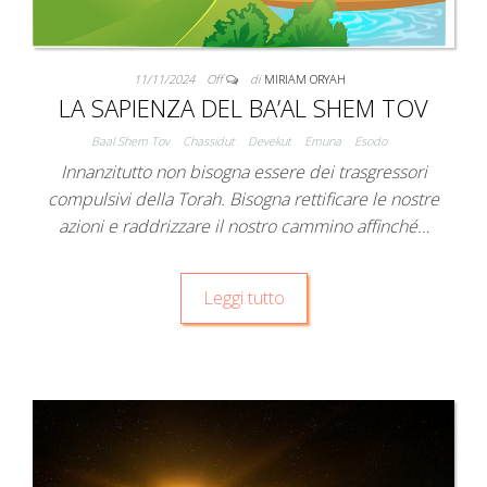
11/11/2024
Off
di
MIRIAM ORYAH
LA SAPIENZA DEL BA’AL SHEM TOV
Baal Shem Tov
Chassidut
Devekut
Emuna
Esodo
Innanzitutto non bisogna essere dei trasgressori
compulsivi della Torah. Bisogna rettificare le nostre
azioni e raddrizzare il nostro cammino affinché…
Leggi tutto