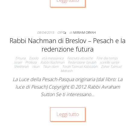
08/04/2015
Off
di
MIRIAM ORYAH
Rabbi Nachman di Breslov – Pesach e la
redenzione futura
Emuna
Esodo
età messianica
Festività ebraiche
Fine dei tempi
Israel
Profezia
Rabbi Nachman
Redenzione Geulah
scintille sante
Shekhinah
tikun
Tikun olam
Torah Talmud Kabbalah
Zohar Talmud
Midrash
La Luce della Pesach-Pasqua originaria (dal libro: La
luce di Pesach) Copyright © 2012 Rabbi Avraham
Sutton Se ti interessano…
Leggi tutto