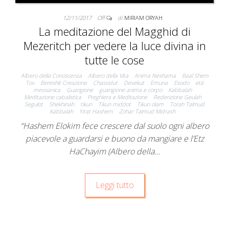
12/11/2017
Off
di
MIRIAM ORYAH
La meditazione del Magghid di
Mezeritch per vedere la luce divina in
tutte le cose
Albero della Conoscenza
Albero della Vita
Anima Neshama
Baal Shem
Tov
Bereshit Creazione
Chassidut
Devekut
Emuna
Esodo
età
messianica
Guarigione
guarigione anima e corpo
Kabbalah
Meditazione cabalistica
Preghiera e Meditazione
Redenzione Geulah
Segulot
Shekhinah
tikun
Tikun middot
Tikun olam
Torah Talmud
Kabbalah
Yirat Hashem
Zohar Talmud Midrash
“Hashem Elokim fece crescere dal suolo ogni albero
piacevole a guardarsi e buono da mangiare e l’Etz
HaChayim (Albero della…
Leggi tutto