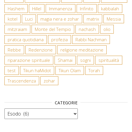
Hashem
Hillel
Immanenza
Infinito
kabbalah
kotel
Luci
magia nera e zohar
matrix
Messia
mitzraiam
Monte del Tempio
nachash
olio
pratica quotidiana
profezia
Rabbi Nachman
Rebbe
Redenzione
religione meditazione
riparazione spirituale
Shamai
sogni
spiritualità
test
Tikun haMidot
Tikun Olam
Torah
Trascendenza
zohar
CATEGORIE
Categorie