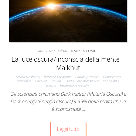
24/07/2023
Off
di
MIRIAM ORYAH
La luce oscura/inconscia della mente –
Malkhut
Anima Neshama
Bereshit Creazione
Cabalà profetica
Conoscenza
scientifica
Devekut
Emuna
Esodo
età messianica
Kabbalah e
scienza
Redenzione Geulah
Gli scienziati chiamano Dark matter (Materia Oscura) e
Dark energy (Energia Oscura) il 95% della realtà che ci
è sconosciuta.…
Leggi tutto