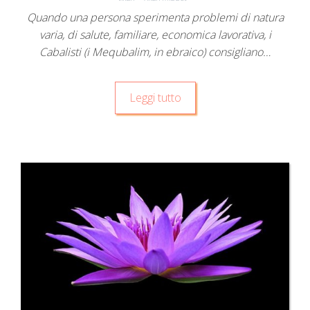
Quando una persona sperimenta problemi di natura
varia, di salute, familiare, economica lavorativa, i
Cabalisti (i Mequbalim, in ebraico) consigliano…
Leggi tutto