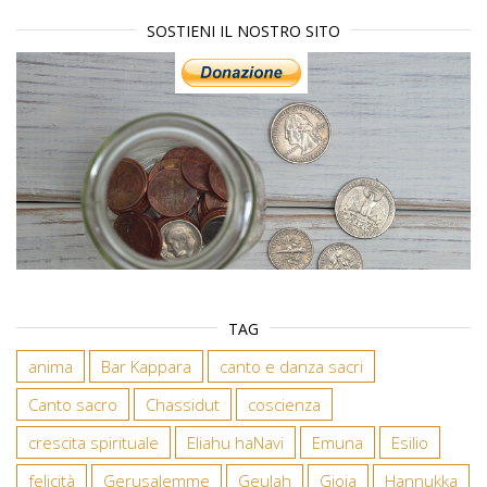
SOSTIENI IL NOSTRO SITO
TAG
anima
Bar Kappara
canto e danza sacri
Canto sacro
Chassidut
coscienza
crescita spirituale
Eliahu haNavi
Emuna
Esilio
felicità
Gerusalemme
Geulah
Gioia
Hannukka