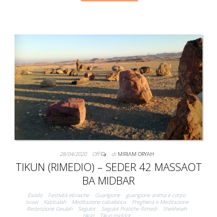
28/04/2020
Off
di
MIRIAM ORYAH
TIKUN (RIMEDIO) – SEDER 42 MASSAOT
BA MIDBAR
Esodo
Festività ebraiche
Guarigione
guarigione anima e corpo
Israel
Kabbalah
Meditazione cabalistica
Preghiera e Meditazione
Redenzione Geulah
Segulot
Segulot Pratiche Rimedi
Shekhinah
tikun
Tikun middot