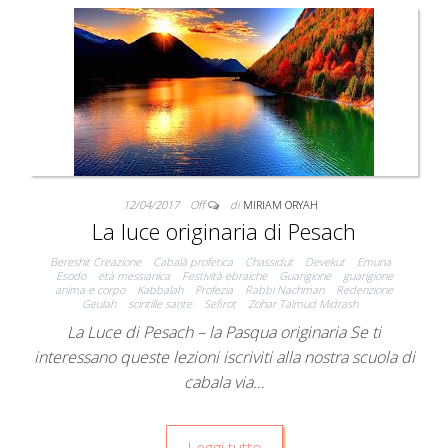
12/04/2017
Off
di
MIRIAM ORYAH
La luce originaria di Pesach
Bereshit Creazione
Cabalà profetica
Chassidut
Devekut
Emuna
Esodo
età messianica
Festività ebraiche
Guarigione
guarigione
anima e corpo
Kabbalah
Profezia
Rabbi Nachman
Redenzione
Geulah
scintille sante
Sefirot
Zohar Talmud Midrash
La Luce di Pesach – la Pasqua originaria Se ti
interessano queste lezioni iscriviti alla nostra scuola di
cabala via…
Leggi tutto