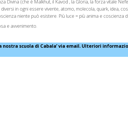
 Divina (che è Malkhut, il Kavod , la Gloria, la forza vitale Nefe
velli diversi in ogni essere vivente, atomo, molecola, quark, idea, co
ienza niente può esistere. Più luce = più anima e coscienza di
cosa e avvenimento.
la nostra scuola di Cabala’ via email. Ulteriori informazio