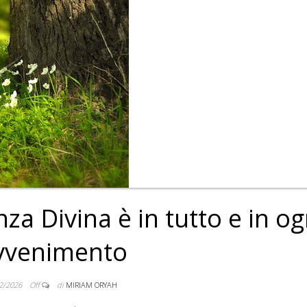
a Divina è in tutto e in og
vvenimento
2/2026
Off
di
MIRIAM ORYAH