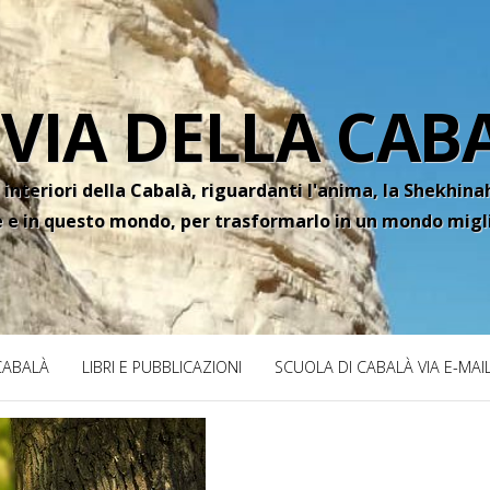
 VIA DELLA CAB
 interiori della Cabalà, riguardanti l'anima, la Shekhinah
e e in questo mondo, per trasformarlo in un mondo migl
 CABALÀ
LIBRI E PUBBLICAZIONI
SCUOLA DI CABALÀ VIA E-MAI