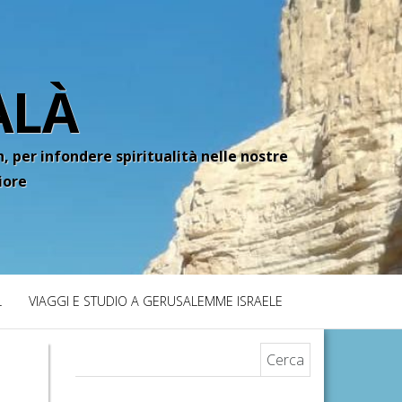
ALÀ
, per infondere spiritualità nelle nostre
iore
L
VIAGGI E STUDIO A GERUSALEMME ISRAELE
Ricerca per: