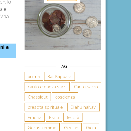
sh, lo
sa e
vina.
ni a
TAG
anima
Bar Kappara
canto e danza sacri
Canto sacro
Chassidut
coscienza
crescita spirituale
Eliahu haNavi
Emuna
Esilio
felicità
Gerusalemme
Geulah
Gioia