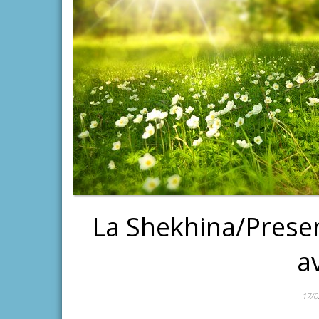
La Shekhina/Presenz
a
17/0