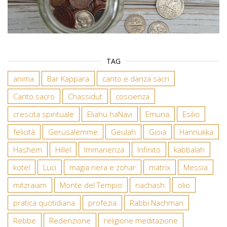
TAG
anima
Bar Kappara
canto e danza sacri
Canto sacro
Chassidut
coscienza
crescita spirituale
Eliahu haNavi
Emuna
Esilio
felicità
Gerusalemme
Geulah
Gioia
Hannukka
Hashem
Hillel
Immanenza
Infinito
kabbalah
kotel
Luci
magia nera e zohar
matrix
Messia
mitzraiam
Monte del Tempio
nachash
olio
pratica quotidiana
profezia
Rabbi Nachman
Rebbe
Redenzione
religione meditazione