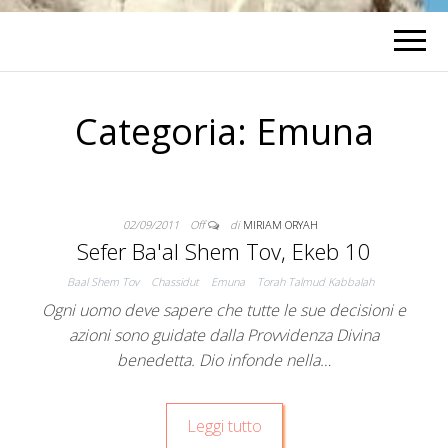
Categoria:
Emuna
02/09/2011
Off
di
MIRIAM ORYAH
Sefer Ba'al Shem Tov, Ekeb 10
Baal Shem Tov
Chassidut
Emuna
Torah Talmud Kabbalah
Ogni uomo deve sapere che tutte le sue decisioni e
azioni sono guidate dalla Provvidenza Divina
benedetta. Dio infonde nella…
Leggi tutto