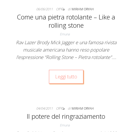
06/06/2011
Off
di
MIRIAM ORYAH
Come una pietra rotolante – Like a
rolling stone
Emuna
Rav Lazer Brody Mick Jagger e una famosa rivista
musicale americana hanno reso popolare
l’espressione “Rolling Stone – Pietra rotolante”.…
Leggi tutto
04/04/2011
Off
di
MIRIAM ORYAH
Il potere del ringraziamento
Emuna