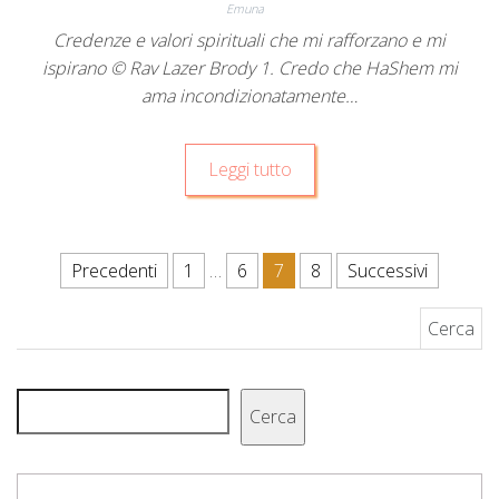
Emuna
Credenze e valori spirituali che mi rafforzano e mi
ispirano © Rav Lazer Brody 1. Credo che HaShem mi
ama incondizionatamente…
Leggi tutto
Paginazione degli articoli
Precedenti
1
…
6
7
8
Successivi
Ricerca per:
Cerca
Cerca