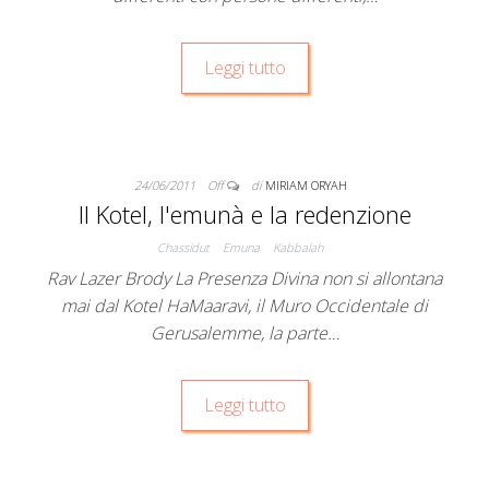
Leggi tutto
24/06/2011
Off
di
MIRIAM ORYAH
Il Kotel, l'emunà e la redenzione
Chassidut
Emuna
Kabbalah
Rav Lazer Brody La Presenza Divina non si allontana
mai dal Kotel HaMaaravi, il Muro Occidentale di
Gerusalemme, la parte…
Leggi tutto