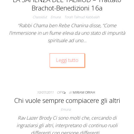
Brachot-Benedizioni 16a
Chassidut
Emuna
Torah Talmud Kabbalah
“Rabbi Chama ben Rebe Chanina disse, “Come
l’immersione in un fiume eleva da uno stato di impurità
spirituale ad uno…
Leggi tutto
10/07/2011
Off
di
MIRIAM ORYAH
Chi vuole sempre compiacere gli altri
Emuna
Rav Lazer Brody Ci sono molti che, cercando di
ingraziarsi gli altri, interpretano di continuo ruoli
differenti con persone differenti,…