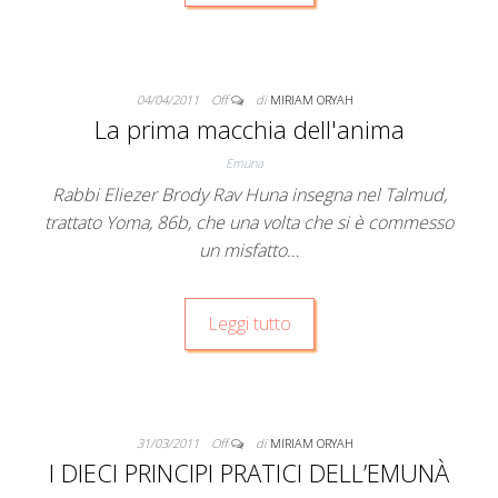
04/04/2011
Off
di
MIRIAM ORYAH
La prima macchia dell'anima
Emuna
Rabbi Eliezer Brody Rav Huna insegna nel Talmud,
trattato Yoma, 86b, che una volta che si è commesso
un misfatto…
Leggi tutto
31/03/2011
Off
di
MIRIAM ORYAH
I DIECI PRINCIPI PRATICI DELL’EMUNÀ