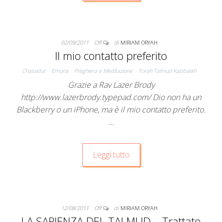
02/09/2011
Off
di
MIRIAM ORYAH
Il mio contatto preferito
Chassidut
Emuna
Preghiera e Meditazione
Torah Talmud Kabbalah
Grazie a Rav Lazer Brody
http://www.lazerbrody.typepad.com/ Dio non ha un
Blackberry o un iPhone, ma è il mio contatto preferito.
…
Leggi tutto
12/08/2011
Off
di
MIRIAM ORYAH
LA SAPIENZA DEL TALMUD – Trattato