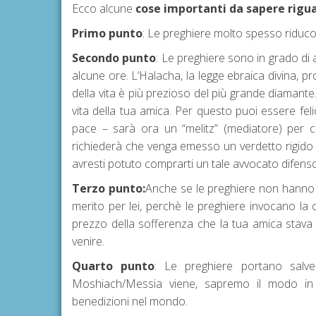
Ecco alcune
cose importanti da sapere riguar
Primo punto
: Le preghiere molto spesso riduco
Secondo punto
: Le preghiere sono in grado di a
alcune ore. L’Halacha, la legge ebraica divina, 
della vita è più prezioso del più grande diamant
vita della tua amica. Per questo puoi essere f
pace – sarà ora un “melitz” (mediatore) per 
richiederà che venga emesso un verdetto rigido n
avresti potuto comprarti un tale avvocato difensore
Terzo punto:
Anche se le preghiere non hanno c
merito per lei, perchè le preghiere invocano la
prezzo della sofferenza che la tua amica stava
venire.
Quarto punto
: Le preghiere portano salve
Moshiach/Messia viene, sapremo il modo in 
benedizioni nel mondo.