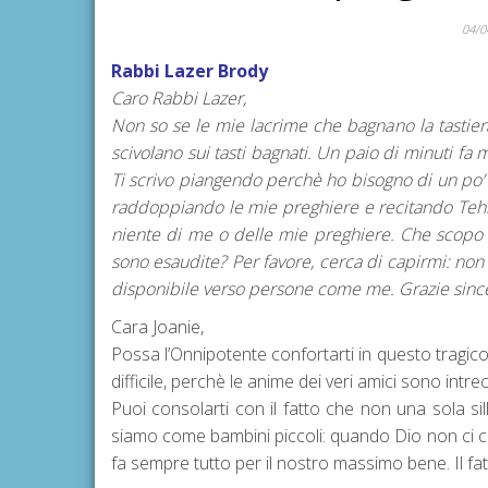
04/0
Rabbi Lazer Brody
Caro Rabbi Lazer,
Non so se le mie lacrime che bagnano la tastie
scivolano sui tasti bagnati. Un paio di minuti fa
Ti scrivo piangendo perchè ho bisogno di un po’ 
raddoppiando le mie preghiere e recitando Tehi
niente di me o delle mie preghiere. Che scopo c’
sono esaudite? Per favore, cerca di capirmi: non 
disponibile verso persone come me. Grazie since
Cara Joanie,
Possa l’Onnipotente confortarti in questo tragi
difficile, perchè le anime dei veri amici sono intre
Puoi consolarti con il fatto che non una sola si
siamo come bambini piccoli: quando Dio non ci c
fa sempre tutto per il nostro massimo bene. Il f