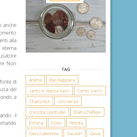
 o anche
 momento
nti alla
i eterna
usatore
are. Non
TAG
anima
Bar Kappara
fonte di
ausa del
canto e danza sacri
Canto sacro
 mondo a
Chassidut
coscienza
crescita spirituale
Eliahu haNavi
ando il
ortando
Emuna
Esilio
felicità
Gerusalemme
Geulah
Gioia