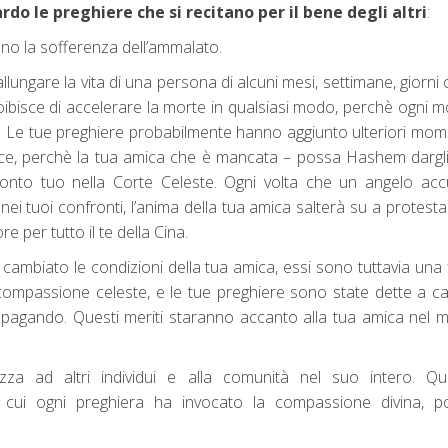
do le preghiere che si recitano per il bene degli altri
:
no la sofferenza dell’ammalato.
llungare la vita di una persona di alcuni mesi, settimane, giorni
proibisce di accelerare la morte in qualsiasi modo, perchè ogni
e. Le tue preghiere probabilmente hanno aggiunto ulteriori mome
elice, perchè la tua amica che è mancata – possa Hashem dargl
conto tuo nella Corte Celeste. Ogni volta che un angelo acc
ei tuoi confronti, l’anima della tua amica salterà su a protest
 per tutto il te della Cina.
ambiato le condizioni della tua amica, essi sono tuttavia una 
 compassione celeste, e le tue preghiere sono state dette a c
 pagando. Questi meriti staranno accanto alla tua amica nel
zza ad altri individui e alla comunità nel suo intero. Qu
cui ogni preghiera ha invocato la compassione divina, p