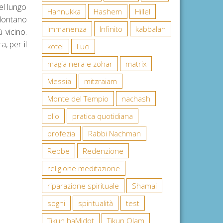
el lungo
Hannukka
Hashem
Hillel
 lontano
Immanenza
Infinito
kabbalah
 vicino.
, per il
kotel
Luci
magia nera e zohar
matrix
Messia
mitzraiam
Monte del Tempio
nachash
olio
pratica quotidiana
profezia
Rabbi Nachman
Rebbe
Redenzione
religione meditazione
riparazione spirituale
Shamai
sogni
spiritualità
test
Tikun haMidot
Tikun Olam