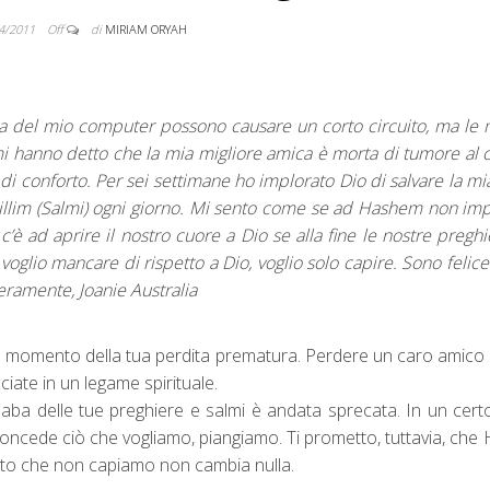
4/2011
Off
di
MIRIAM ORYAH
ra del mio computer possono causare un corto circuito, ma le 
 mi hanno detto che la mia migliore amica è morta di tumore al c
di conforto. Per sei settimane ho implorato Dio di salvare la mi
llim (Salmi) ogni giorno. Mi sento come se ad Hashem non im
è ad aprire il nostro cuore a Dio se alla fine le nostre pregh
voglio mancare di rispetto a Dio, voglio solo capire. Sono felice
ramente, Joanie Australia
co momento della tua perdita prematura. Perdere un caro amico
cciate in un legame spirituale.
llaba delle tue preghiere e salmi è andata sprecata. In un cer
oncede ciò che vogliamo, piangiamo. Ti prometto, tuttavia, ch
atto che non capiamo non cambia nulla.