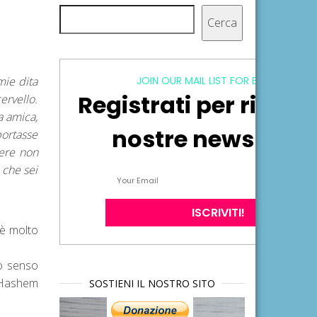
Cerca
Cerca
mie dita
JOIN OUR MAIL LIST FOR EXCLUSIVE
Registrati per ricever
ervello.
a amica,
nostre newsletter
portasse
iere non
 che sei
 è molto
to senso
e Hashem
SOSTIENI IL NOSTRO SITO