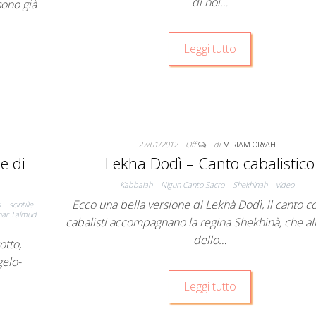
di noi…
sono già
Leggi tutto
27/01/2012
Off
di
MIRIAM ORYAH
le di
Lekha Dodì – Canto cabalistico
Kabbalah
Nigun Canto Sacro
Shekhinah
video
Ecco una bella versione di Lekhà Dodì, il canto co
i
scintille
har Talmud
cabalisti accompagnano la regina Shekhinà, che all
dello…
otto,
gelo-
Leggi tutto