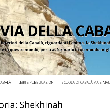
 VIA DELLA CAB
 interiori della Cabalà, riguardanti l'anima, la Shekhinah
e e in questo mondo, per trasformarlo in un mondo migl
 CABALÀ
LIBRI E PUBBLICAZIONI
SCUOLA DI CABALÀ VIA E-MAI
oria:
Shekhinah