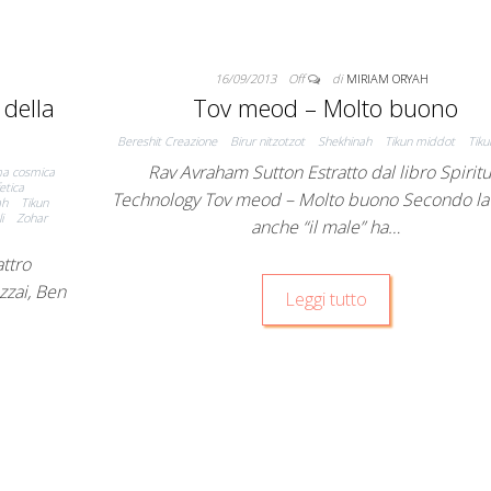
16/09/2013
Off
di
MIRIAM ORYAH
 della
Tov meod – Molto buono
Bereshit Creazione
Birur nitzotzot
Shekhinah
Tikun middot
Tiku
Rav Avraham Sutton Estratto dal libro Spiritu
a cosmica
etica
Technology Tov meod – Molto buono Secondo la 
ah
Tikun
i
Zohar
anche “il male” ha…
ttro
zzai, Ben
Leggi tutto