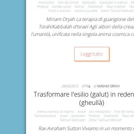
messianica
Fine dei tempi
Kabbalah
Kabbalah e scienza
Ki
Profezia
scintille sante
Sefirot
Shekhinah
Tikun middot
Tik
Torah e scienza
Universi paralleli
Zohar Talmud Midrash
Miriam Oryah La terapia di guarigione del
Torah/Kabbalah d’Israel Agli albori della crea
l’umanità, unificata nella singola anima cosmica c
Leggi tutto
28/05/2012
Off
di
MIRIAM ORYAH
Trasformare l'esilio (galut) in rede
(gheullà)
Anima cosmica di Adamo
Arizal
età messianica
Fine dei temp
Reincarnazione
Israel
Kabbalah
Profezia
Shekhinah
Tikun ol
Talmud Kabbalah
Zohar Talmud Midrash
Rav Avraham Sutton Viviamo in un momento 