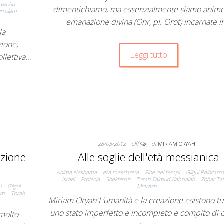
tvei Ari
dimentichiamo, ma essenzialmente siamo anime
un olam
emanazione divina (Ohr, pl. Orot) incarnate 
la
zione,
Leggi tutto
ollettiva…
28/05/2012
Off
di
MIRIAM ORYAH
nzione
Alle soglie dell'età messianica
Anima Neshama
età messianica
Fine dei tempi
Gilgul Reincarn
Israel
Profezia
Shekhinah
Torah Talmud Kabbalah
Zohar Ta
i
Gilgul
Midrash
am
Torah
Miriam Oryah L’umanità e la creazione esistono tu
uno stato imperfetto e incompleto e compito di
molto