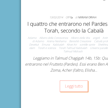
13/02/2014
Off
di
MIRIAM ORYAH
I quattro che entrarono nel Pardes
Torah, secondo la Cabalà
Adamo
Albero della Conoscenza
Albero della Vita
angeli
Anim
di Adamo
Anima Neshama
Bereshit Creazione
Cabalà prof
Devekut
Emuna
Kabbalah
Kitvei Ari
scintille sante
Shekhin
olam
Torah e scienza
Torah Talmud Kabbalah
Universi parallel
Talmud Midrash
Leggiamo in Talmud Chagigah 14b, 15b: Qua
entrarono nel Frutteto (Pardes). Essi erano Ben A
Zoma, Acher (l’altro, Elisha…
Leggi tutto