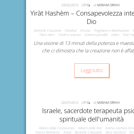
03/02/2013
Off
di
MIRIAM ORYAH
Yiràt Hashèm – Consapevolezza int
Dio
Bereshit Creazione
Devekut
Emuna
Preghiera e Meditazione
Tikun olam
Torah e scienza
Universi paralleli
video
Yirat H
Una visione di 13 minuti della potenza e maestà
che ci dimostra che la creazione non è affa
Leggi tutto
02/07/2012
Off
di
MIRIAM ORYAH
Israele, sacerdote terapeuta psi
spirituale dell'umanità
Albero della Conoscenza
Albero della Vita
Anima cosmica di 
Anima Neshama
Arizal
Bereshit Creazione
Birur nitzotzot
Em