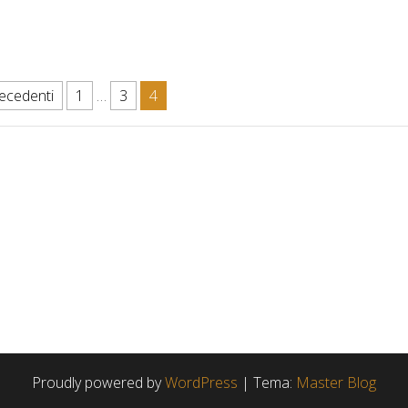
i
ecedenti
1
…
3
4
Proudly powered by
WordPress
|
Tema:
Master Blog