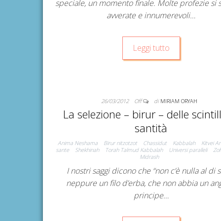
speciale, un momento finale. Molte profezie si 
avverate e innumerevoli…
Leggi tutto
26/03/2012
Off
di
MIRIAM ORYAH
La selezione – birur – delle scintil
santità
Anima Neshama
Birur nitzotzot
Chassidut
Kabbalah
Kitvei Ar
sante
Shekhinah
Torah Talmud Kabbalah
Universi paralleli
Zo
Midrash
I nostri saggi dicono che “non c’è nulla al di s
neppure un filo d’erba, che non abbia un an
principe…