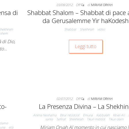
03/08/2012
Off
di
MIRIAM ORYAH
ensa di
Shabbat Shalom – Shabbat di pace a
da Gerusalemme Yir haKodesh
Shekhinah
Shabbat
Shekhinah
video
ashem
 di Dio,
Leggi tutto
tto…
02/07/2012
Off
di
MIRIAM ORYAH
co-
La Presenza Divina – La Shekhi
Anima Neshama
Birur nitzotzot
Emuna
Kabbalah
Kitvei Ari
sante
Sefirot
Shekhinah
Tikun middot
Tikun olam
Adamo
Miriam Oryah Al momento in cui nasciamo 
una
età