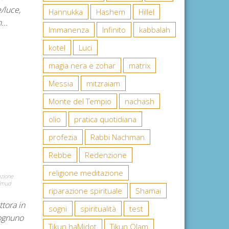
/luce,
Hannukka
Hashem
Hillel
in…
Immanenza
Infinito
kabbalah
kotel
Luci
magia nera e zohar
matrix
Messia
mitzraiam
Monte del Tempio
nachash
olio
pratica quotidiana
profezia
Rabbi Nachman
Rebbe
Redenzione
religione meditazione
azione
lmud
riparazione spirituale
Shamai
ttora in
sogni
spiritualità
test
 ognuno
Tikun haMidot
Tikun Olam