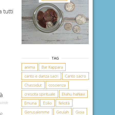
 tutti
TAG
anima
Bar Kappara
canto e danza sacri
Canto sacro
Chassidut
coscienza
nà
crescita spirituale
Eliahu haNavi
Emuna
Esilio
felicità
scintille
Gerusalemme
Geulah
Gioia
lo