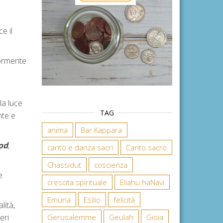
e il
iormente
la luce
TAG
te e
anima
Bar Kappara
od
,
canto e danza sacri
Canto sacro
Chassidut
coscienza
e
crescita spirituale
Eliahu haNavi
Emuna
Esilio
felicità
lità,
eri
Gerusalemme
Geulah
Gioia