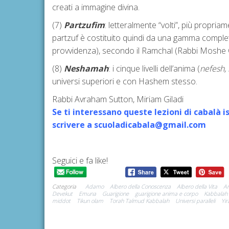
creati a immagine divina.
(7)
Partzufim
: letteralmente “volti”, più propria
partzuf è costituito quindi da una gamma comple
provvidenza), secondo il Ramchal (Rabbi Moshe 
(8)
Neshamah
: i cinque livelli dell’anima (
nefesh,
universi superiori e con Hashem stesso.
Rabbi Avraham Sutton, Miriam Giladi
Se ti interessano queste lezioni di cabalà i
scrivere a scuoladicabala@gmail.com
Seguici e fa like!
Categoria
Adamo
Albero della Conoscenza
Albero della Vita
A
Devekut
Emuna
Guarigione
guarigione anima e corpo
Kabbalah
middot
Tikun olam
Torah Talmud Kabbalah
Universi paralleli
Yi