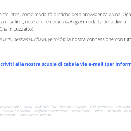
mente intesi come modalità olistiche della provvidenza divina. Ogn
ta di sefirot, note anche come
hanhagot
(modalità della divina
Chaim Luzzatto).
 ruach, neshama, chaya, yechida
): la nostra connessione con tutti
scriviti alla nostra scuola di cabala via e-mail (per infor
nima Neshama
Arizal
Baal Shem Tov
Bereshit Creazione
Cabalà profetica
Chassidut
Kabbalah e scienza
Preghiera e Meditazione
scintille sante
Sefirot
Shekhinah
tikun
rat Hashem
Zohar Talmud Midrash