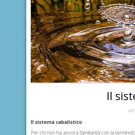
Il sis
29/1
Il sistema cabalistico
Per chi non ha ancora familiarità con la terminolog