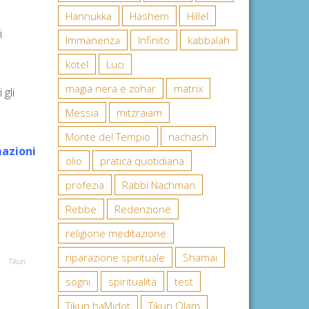
Hannukka
Hashem
Hillel
i
Immanenza
Infinito
kabbalah
kotel
Luci
magia nera e zohar
matrix
 gli
Messia
mitzraiam
Monte del Tempio
nachash
mazioni
olio
pratica quotidiana
profezia
Rabbi Nachman
Rebbe
Redenzione
religione meditazione
riparazione spirituale
Shamai
Tikun
sogni
spiritualità
test
Tikun haMidot
Tikun Olam