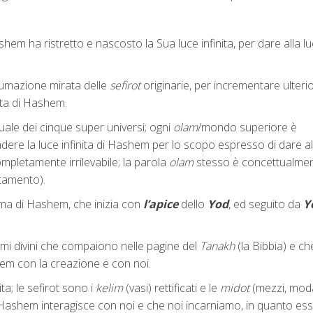
shem ha ristretto e nascosto la Sua luce infinita, per dare alla luc
ntumazione mirata delle
sefirot
originarie, per incrementare ulter
ita di Hashem.
uale dei cinque super universi; ogni
olam
/mondo superiore è
ere la luce infinita di Hashem per lo scopo espresso di dare al
ompletamente irrilevabile; la parola
olam
stesso è concettualmen
ltamento).
ramma di Hashem, che inizia con
l’apice
dello
Yod
, ed seguito da
Y
 nomi divini che compaiono nelle pagine del
Tanakh
(la Bibbia) e ch
shem con la creazione e con noi.
Vita; le sefirot sono i
kelim
(vasi) rettificati e le
midot
(mezzi, moda
 Hashem interagisce con noi e che noi incarniamo, in quanto ess