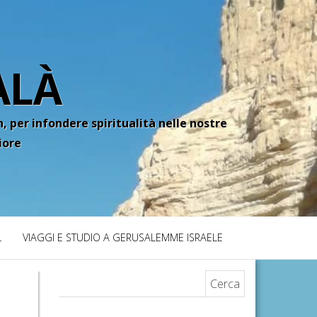
ALÀ
, per infondere spiritualità nelle nostre
iore
L
VIAGGI E STUDIO A GERUSALEMME ISRAELE
Ricerca per: