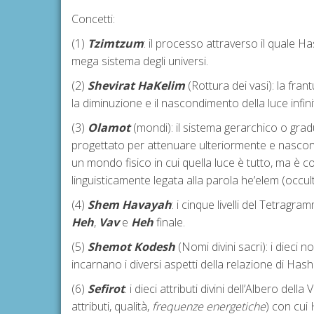
Concetti:
(1)
Tzimtzum
: il processo attraverso il quale Ha
mega sistema degli universi.
(2)
Shevirat HaKelim
(Rottura dei vasi): la fra
la diminuzione e il nascondimento della luce infin
(3)
Olamot
(mondi): il sistema gerarchico o grad
progettato per attenuare ulteriormente e nascond
un mondo fisico in cui quella luce è tutto, ma è c
linguisticamente legata alla parola he’elem (occu
(4)
Shem Havayah
: i cinque livelli del Tetrag
Heh
,
Vav
e
Heh
finale.
(5)
Shemot Kodesh
(Nomi divini sacri): i dieci
incarnano i diversi aspetti della relazione di Ha
(6)
Sefirot
: i dieci attributi divini dell’Albero della 
attributi, qualità,
frequenze energetiche
) con cui