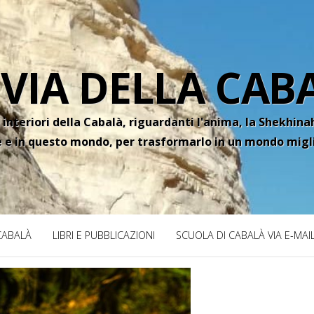
 VIA DELLA CAB
 interiori della Cabalà, riguardanti l'anima, la Shekhinah
e e in questo mondo, per trasformarlo in un mondo migl
 CABALÀ
LIBRI E PUBBLICAZIONI
SCUOLA DI CABALÀ VIA E-MAI