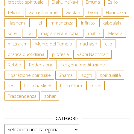
crescita spirituale
Eliahu haNavi
Emuna
Esilio
felicità
Gerusalemme
Geulah
Gioia
Hannukka
Hashem
Hillel
Immanenza
Infinito
kabbalah
kotel
Luci
magia nera e zohar
matrix
Messia
mitzraiam
Monte del Tempio
nachash
olio
pratica quotidiana
profezia
Rabbi Nachman
Rebbe
Redenzione
religione meditazione
riparazione spirituale
Shamai
sogni
spiritualità
test
Tikun haMidot
Tikun Olam
Torah
Trascendenza
zohar
CATEGORIE
Categorie