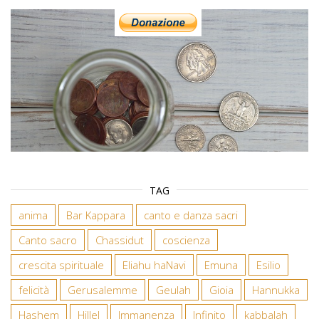
TAG
anima
Bar Kappara
canto e danza sacri
Canto sacro
Chassidut
coscienza
crescita spirituale
Eliahu haNavi
Emuna
Esilio
felicità
Gerusalemme
Geulah
Gioia
Hannukka
Hashem
Hillel
Immanenza
Infinito
kabbalah