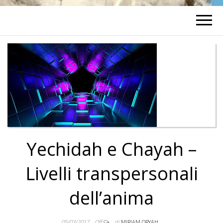
Yechidah e Chayah –
Livelli transpersonali
dell’anima
05/03/2017
Off
di
MIRIAM ORYAH