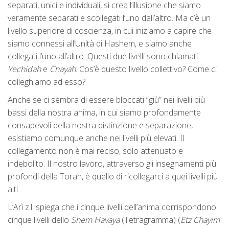
separati, unici e individuali, si crea l’illusione che siamo
veramente separati e scollegati l’uno dall’altro. Ma c’è un
livello superiore di coscienza, in cui iniziamo a capire che
siamo connessi all’Unità di Hashem, e siamo anche
collegati l’uno all’altro. Questi due livelli sono chiamati
Yechidah
e
Chayah
. Cos’è questo livello collettivo? Come ci
colleghiamo ad esso?
Anche se ci sembra di essere bloccati “giù” nei livelli più
bassi della nostra anima, in cui siamo profondamente
consapevoli della nostra distinzione e separazione,
esistiamo comunque anche nei livelli più elevati. Il
collegamento non è mai reciso, solo attenuato e
indebolito. Il nostro lavoro, attraverso gli insegnamenti più
profondi della Torah, è quello di ricollegarci a quei livelli più
alti.
L’Arì z.l. spiega che i cinque livelli dell’anima corrispondono
cinque livelli dello
Shem
Havaya
(Tetragramma) (
Etz Chayim