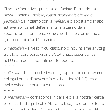
Ci sono cinque livelli principali dell’anima. Partendo dal
basso abbiamo:
nefesh, ruach, neshamah, chayah e
yechidah
. Se iniziamo con la
nefesh
, e ci spostiamo in alto
attraverso i canali dell’anima, ci innalziamo dalla
separazione, frammentazione e solitudine e arriviamo al
gruppo e poi all’unità cosmica.
5.
Yechidah
– il livello in cui ciascuno di noi, insieme a tutti gli
altri, fa ancora parte di una SOLA entità, essendo fusi
nell’Unicità dell’En Sof Infinito Benedetto.
↑ ↑ ↑
4.
Chayah
– l’anima collettiva o di gruppo, con cui eravamo
collegati prima di nascere in qualità di individui. Questo
livello esiste ancora, ma è nascosto.
↑ ↑ ↑
3.
Neshamah
– corrisponde in parallelo alla nostra ricerca
e necessità di significato. Abbiamo bisogno di un contesto
in cui la nostra identità, conquistata faticosamente, abbia