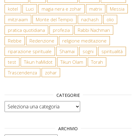
kotel
Luci
magia nera e zohar
matrix
Messia
mitzraiam
Monte del Tempio
nachash
olio
pratica quotidiana
profezia
Rabbi Nachman
Rebbe
Redenzione
religione meditazione
riparazione spirituale
Shamai
sogni
spiritualità
test
Tikun haMidot
Tikun Olam
Torah
Trascendenza
zohar
CATEGORIE
Categorie
ARCHIVIO