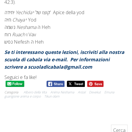
42:3).
יחידה
Yechida
קוצו של י’ Apice della yod
חיה
Chaya
י Yod
נשמה
Neshama
ה Heh
רוח
Ruach
ו Vav
נפש Nefesh ה Heh
Se ti interessano queste lezioni, iscriviti alla nostra
scuola di cabala via e-mail.
Per informazioni
scrivere a scuoladicabala@gmail.com
Seguici e fa like!
Categoria
Albero della Vita
Anima Neshama
Arizal
Devekut
Emuna
guarigione anima e corpo
Tikun olam
Ricerca per: