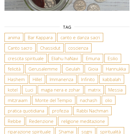
TAG
anima
Bar Kappara
canto e danza sacri
Canto sacro
Chassidut
coscienza
crescita spirituale
Eliahu haNavi
Emuna
Esilio
felicità
Gerusalemme
Geulah
Gioia
Hannukka
Hashem
Hillel
Immanenza
Infinito
kabbalah
kotel
Luci
magia nera e zohar
matrix
Messia
mitzraiam
Monte del Tempio
nachash
olio
pratica quotidiana
profezia
Rabbi Nachman
Rebbe
Redenzione
religione meditazione
riparazione spirituale
Shamai
sogni
spiritualità