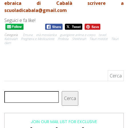
ebraica di Cabalà scrivere a
scuoladicabala@gmail.com
Seguici e fa like!
Categoria
Emuna
età messianica
guarigione anima e corpo
Israel
Kabbalah
Preghiera e Meditazione
Profezia
Shekhinah
Tikun middot
Tikun
olam
Ricerca per:
Cerca
Cerca
JOIN OUR MAIL LIST FOR EXCLUSIVE