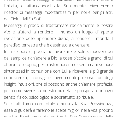
limitata, e attaccandoci alla Sua mente, diventeremo
ricettori di messaggi importantissimi per noi e per gli altri,
dal Cielo, dall’En Sof.
Messaggi in grado di trasformare radicalmente le nostre
vite e aiutarci a rendere il mondo un luogo di aperta
rivelazione dello Splendore divino, a rendere il mondo il
paradiso terrestre che è destinato a diventare.
In altre parole, possiamo avanzare e salire, muovendoci
dal semplice richiedere a Dio le cose piccole e grandi di cui
abbiamo bisogno, per trasformarci in esseri umani sempre
sintonizzati in comunione con Lui e ricevere la più grande
conoscenza, i consigli e suggerimenti preziosi, con degli
insight, intuizioni, che si possono anche chiamare profezia,
per come vivere su questo pianeta e prosperare in ogni
senso, fisico, psicologico e soprattutto spirituale.
Se ci affidiamo con totale emunà alla Sua Provvidenza,
essa ci guiderà e faremo le scelte migliori nella vita, proprio
perché diventiamo dei canali della Sua Conoscenza, della