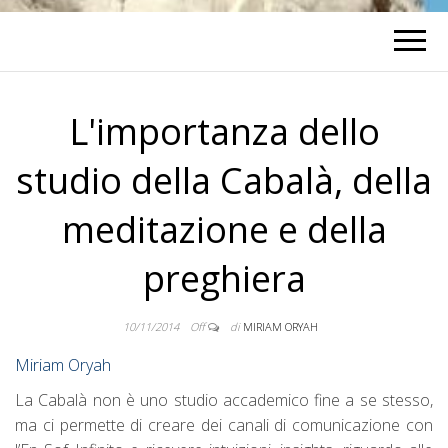
L'importanza dello
studio della Cabalà, della
meditazione e della
preghiera
10/11/2014
Off
di
MIRIAM ORYAH
Miriam Oryah
La Cabalà non è uno studio accademico fine a se stesso,
ma ci permette di creare dei canali di comunicazione con