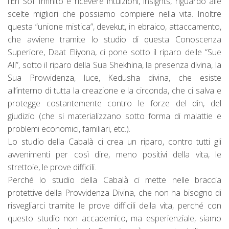
l’En Sof Infinito e ricevere intuizioni, insights, riguardo alle
scelte migliori che possiamo compiere nella vita. Inoltre
questa “unione mistica”, devekut, in ebraico, attaccamento,
che avviene tramite lo studio di questa Conoscenza
Superiore, Daat Eliyona, ci pone sotto il riparo delle “Sue
Ali”, sotto il riparo della Sua Shekhina, la presenza divina, la
Sua Provvidenza, luce, Kedusha divina, che esiste
all’interno di tutta la creazione e la circonda, che ci salva e
protegge costantemente contro le forze del din, del
giudizio (che si materializzano sotto forma di malattie e
problemi economici, familiari, etc.).
Lo studio della Cabalà ci crea un riparo, contro tutti gli
avvenimenti per così dire, meno positivi della vita, le
strettoie, le prove difficili.
Perché lo studio della Cabalà ci mette nelle braccia
protettive della Provvidenza Divina, che non ha bisogno di
risvegliarci tramite le prove difficili della vita, perché con
questo studio non accademico, ma esperienziale, siamo