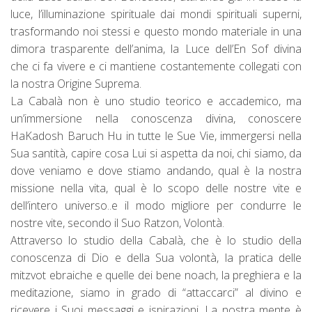
luce, l’illuminazione spirituale dai mondi spirituali superni,
trasformando noi stessi e questo mondo materiale in una
dimora trasparente dell’anima, la Luce dell’En Sof divina
che ci fa vivere e ci mantiene costantemente collegati con
la nostra Origine Suprema.
La Cabalà non è uno studio teorico e accademico, ma
un’immersione nella conoscenza divina, conoscere
HaKadosh Baruch Hu in tutte le Sue Vie, immergersi nella
Sua santità, capire cosa Lui si aspetta da noi, chi siamo, da
dove veniamo e dove stiamo andando, qual è la nostra
missione nella vita, qual è lo scopo delle nostre vite e
dell’intero universo..e il modo migliore per condurre le
nostre vite, secondo il Suo Ratzon, Volontà.
Attraverso lo studio della Cabalà, che è lo studio della
conoscenza di Dio e della Sua volontà, la pratica delle
mitzvot ebraiche e quelle dei bene noach, la preghiera e la
meditazione, siamo in grado di “attaccarci” al divino e
ricevere i Suoi messaggi e ispirazioni. La nostra mente è