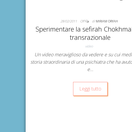
28/02/2011
Off
di
MIRIAM ORYAH
Sperimentare la sefirah Chokhmah
transrazionale
video
Un video meraviglioso da vedere e su cui medit
storia straordinaria di una psichiatra che ha avut
e…
Leggi tutto