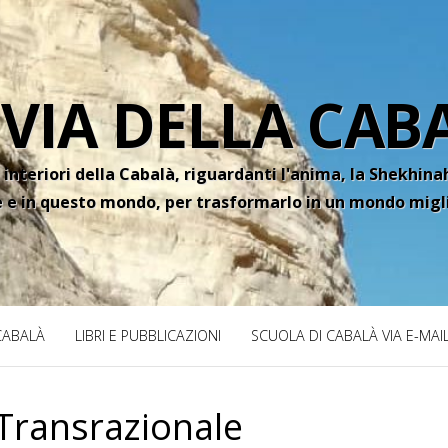
 VIA DELLA CAB
 interiori della Cabalà, riguardanti l'anima, la Shekhinah
e e in questo mondo, per trasformarlo in un mondo migl
 CABALÀ
LIBRI E PUBBLICAZIONI
SCUOLA DI CABALÀ VIA E-MAI
Transrazionale