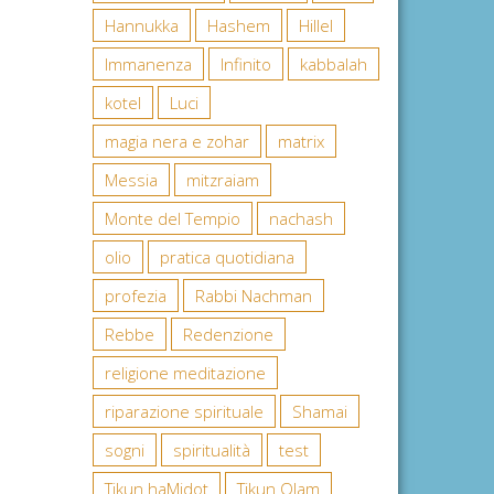
Hannukka
Hashem
Hillel
Immanenza
Infinito
kabbalah
kotel
Luci
magia nera e zohar
matrix
Messia
mitzraiam
Monte del Tempio
nachash
olio
pratica quotidiana
profezia
Rabbi Nachman
Rebbe
Redenzione
religione meditazione
riparazione spirituale
Shamai
sogni
spiritualità
test
Tikun haMidot
Tikun Olam