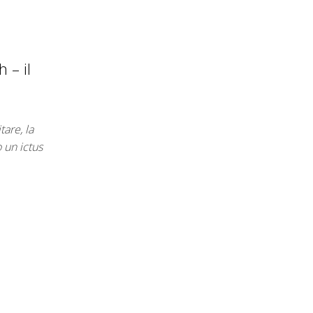
 – il
are, la
o un ictus