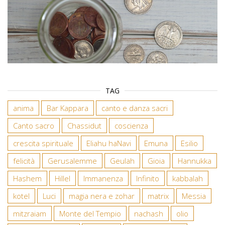
TAG
anima
Bar Kappara
canto e danza sacri
Canto sacro
Chassidut
coscienza
crescita spirituale
Eliahu haNavi
Emuna
Esilio
felicità
Gerusalemme
Geulah
Gioia
Hannukka
Hashem
Hillel
Immanenza
Infinito
kabbalah
kotel
Luci
magia nera e zohar
matrix
Messia
mitzraiam
Monte del Tempio
nachash
olio