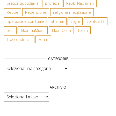
pratica quotidiana
profezia
Rabbi Nachman
Rebbe
Redenzione
religione meditazione
riparazione spirituale
Shamai
sogni
spiritualità
test
Tikun haMidot
Tikun Olam
Torah
Trascendenza
zohar
CATEGORIE
Categorie
ARCHIVIO
Archivio