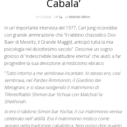
Cabala’
11/11/2024
Off
di
MIRIAM ORYAH
In un’ importante intervista del 1977, Carl Jung riconobbe
con grande ammirazione che “il rabbino chassidico Dov
Baer di Mesiritz, il Grande Maggid, anticipò tutta la mia
psicologia nel diciottesimo secolo”. Descrive un sogno
gioioso di “indescrivibile beatitudine eterna” che aiutò a far
progredire la sua devozione al misticismo ebraico:
“
Tutto intorno a me sembrava incantato. Io stesso ero, così
sembrava, nel Pardes Rimmonim, il Giardino dei
Melograni, e si stava svolgendo il matrimonio di
Tiferet/Rabbi Shimon bar Yichoai con Malchut/ la
Shekhinah.
Io ero il rabbino Simon bar Yochai, il cui matrimonio veniva
celebrato nell’ aldilà. Era il matrimonio mistico come
appare nella tradizione cabalistica. Non posso dire quanto