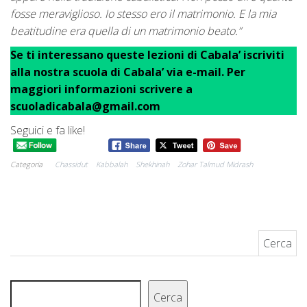
fosse meraviglioso. Io stesso ero il matrimonio. E la mia
beatitudine era quella di un matrimonio beato.”
Se ti interessano queste lezioni di Cabala’ iscriviti
alla nostra scuola di Cabala’ via e-mail. Per
maggiori informazioni scrivere a
scuoladicabala@gmail.com
Seguici e fa like!
Categoria
Chassidut
Kabbalah
Shekhinah
Zohar Talmud Midrash
Ricerca per:
Cerca
Cerca