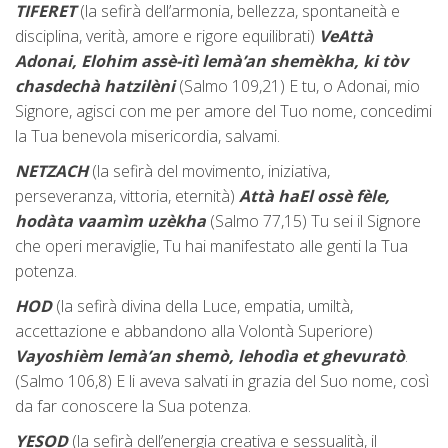
TIFERET
(la sefirà dell’armonia, bellezza, spontaneità e
disciplina, verità, amore e rigore equilibrati)
V
eAttà
Adonai, Elohim assè-itì lemà’an shemèkha, ki tòv
chasdechà hatzilèni
(Salmo 109,21) E tu, o Adonai, mio
Signore, agisci con me per amore del Tuo nome, concedimi
la Tua benevola misericordia, salvami.
NETZACH
(la sefirà del movimento, iniziativa,
perseveranza, vittoria, eternità)
Attà haEl ossè fèle,
hodàta vaamìm uzèkha
(Salmo 77,15) Tu sei il Signore
che operi meraviglie, Tu hai manifestato alle genti la Tua
potenza.
HOD
(la sefirà divina della Luce, empatia, umiltà,
accettazione e abbandono alla Volontà Superiore)
Vayoshièm lemà’an shemò, lehodìa et ghevuratò
.
(Salmo 106,8) E li aveva salvati in grazia del Suo nome, così
da far conoscere la Sua potenza.
YESOD
(la sefirà dell’energia creativa e sessualità, il