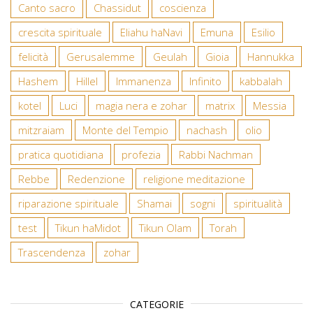
Canto sacro
Chassidut
coscienza
crescita spirituale
Eliahu haNavi
Emuna
Esilio
felicità
Gerusalemme
Geulah
Gioia
Hannukka
Hashem
Hillel
Immanenza
Infinito
kabbalah
kotel
Luci
magia nera e zohar
matrix
Messia
mitzraiam
Monte del Tempio
nachash
olio
pratica quotidiana
profezia
Rabbi Nachman
Rebbe
Redenzione
religione meditazione
riparazione spirituale
Shamai
sogni
spiritualità
test
Tikun haMidot
Tikun Olam
Torah
Trascendenza
zohar
CATEGORIE