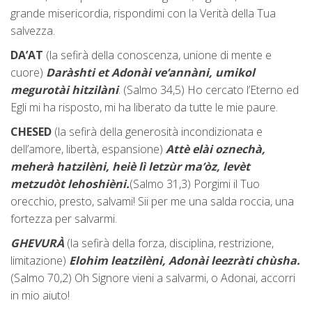
grande misericordia, rispondimi con la Verità della Tua
salvezza.
DA’AT
(la sefirà della conoscenza, unione di mente e
cuore)
Daràshti et Adonài ve’annàni, umikol
megurotài hitzilàni
. (Salmo 34,5) Ho cercato l’Eterno ed
Egli mi ha risposto, mi ha liberato da tutte le mie paure.
CHESED
(la sefirà della generosità incondizionata e
dell’amore, libertà, espansione)
Attè elài oznechà,
meherà hatzilèni, heiè lì letzùr ma’òz, levèt
metzudòt lehoshièni.
(Salmo 31,3) Porgimi il Tuo
orecchio, presto, salvami! Sii per me una salda roccia, una
fortezza per salvarmi.
GHEVURÀ
(la sefirà della forza, disciplina, restrizione,
limitazione)
Elohim leatzilèni, Adonài leezràti chùsha.
(Salmo 70,2) Oh Signore vieni a salvarmi, o Adonai, accorri
in mio aiuto!