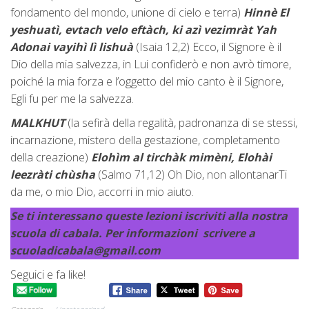
fondamento del mondo, unione di cielo e terra)
Hinnè El
yeshuatì, evtach velo eftàch, ki azì vezimràt Yah
Adonai vayihì lì lishuà
(Isaia 12,2) Ecco, il Signore è il
Dio della mia salvezza, in Lui confiderò e non avrò timore,
poiché la mia forza e l’oggetto del mio canto è il Signore,
Egli fu per me la salvezza.
MALKHUT
(la sefirà della regalità, padronanza di se stessi,
incarnazione, mistero della gestazione, completamento
della creazione)
Elohìm al tirchàk mimèni, Elohài
leezràti chùsha
(Salmo 71,12) Oh Dio, non allontanarTi
da me, o mio Dio, accorri in mio aiuto.
Se ti interessano queste lezioni iscriviti alla nostra
scuola di cabala. Per informazioni scrivere a
scuoladicabala@gmail.com
Seguici e fa like!