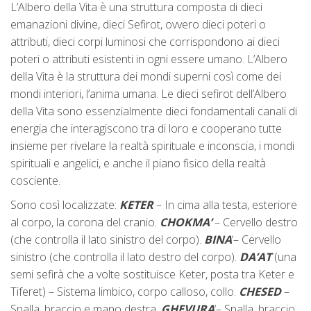
L’Albero della Vita è una struttura composta di dieci
emanazioni divine, dieci Sefirot, ovvero dieci poteri o
attributi, dieci corpi luminosi che corrispondono ai dieci
poteri o attributi esistenti in ogni essere umano. L’Albero
della Vita è la struttura dei mondi superni così come dei
mondi interiori, l’anima umana. Le dieci sefirot dell’Albero
della Vita sono essenzialmente dieci fondamentali canali di
energia che interagiscono tra di loro e cooperano tutte
insieme per rivelare la realtà spirituale e inconscia, i mondi
spirituali e angelici, e anche il piano fisico della realtà
cosciente.
Sono così localizzate:
KETER
– In cima alla testa, esteriore
al corpo, la corona del cranio.
CHOKMA’
– Cervello destro
(che controlla il lato sinistro del corpo).
BINA
‘– Cervello
sinistro (che controlla il lato destro del corpo).
DA’AT
(una
semi sefirà che a volte sostituisce Keter, posta tra Keter e
Tiferet) – Sistema limbico, corpo calloso, collo.
CHESED
–
Spalla, braccio e mano destra.
GHEVURA
‘– Spalla, braccio