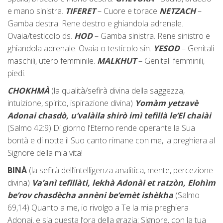
e mano sinistra.
TIFERET
– Cuore e torace
NETZACH
–
Gamba destra. Rene destro e ghiandola adrenale.
Ovaia/testicolo ds.
HOD
– Gamba sinistra. Rene sinistro e
ghiandola adrenale. Ovaia o testicolo sin.
YESOD
– Genitali
maschili, utero femminile.
MALKHUT
– Genitali femminili,
piedi.
CHOKHMÀ
(la qualità/sefirà divina della saggezza,
intuizione, spirito, ispirazione divina)
Yomàm yetzavè
Adonai chasdò, u’valàila shirò imì tefillà le’El chaiài
(Salmo 42:9) Di giorno l’Eterno rende operante la Sua
bontà e di notte il Suo canto rimane con me, la preghiera al
Signore della mia vita!
BINÀ
(la sefirà dell’intelligenza analitica, mente, percezione
divina)
Va’anì tefillàti, lekhà Adonài et ratzòn, Elohìm
be’rov chasdècha annèni be’emèt ishèkha
(Salmo
69,14) Quanto a me, io rivolgo a Te la mia preghiera
Adonai, e sia questa l’ora della grazia; Signore, con la tua