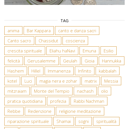
TAG
anima
Bar Kappara
canto e danza sacri
Canto sacro
Chassidut
coscienza
crescita spirituale
Eliahu haNavi
Emuna
Esilio
felicità
Gerusalemme
Geulah
Gioia
Hannukka
Hashem
Hillel
Immanenza
Infinito
kabbalah
kotel
Luci
magia nera e zohar
matrix
Messia
mitzraiam
Monte del Tempio
nachash
olio
pratica quotidiana
profezia
Rabbi Nachman
Rebbe
Redenzione
religione meditazione
riparazione spirituale
Shamai
sogni
spiritualità