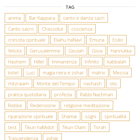
TAG
anima
Bar Kappara
canto e danza sacri
Canto sacro
Chassidut
coscienza
crescita spirituale
Eliahu haNavi
Emuna
Esilio
felicità
Gerusalemme
Geulah
Gioia
Hannukka
Hashem
Hillel
Immanenza
Infinito
kabbalah
kotel
Luci
magia nera e zohar
matrix
Messia
mitzraiam
Monte del Tempio
nachash
olio
pratica quotidiana
profezia
Rabbi Nachman
Rebbe
Redenzione
religione meditazione
riparazione spirituale
Shamai
sogni
spiritualità
test
Tikun haMidot
Tikun Olam
Torah
Trascendenza
zohar