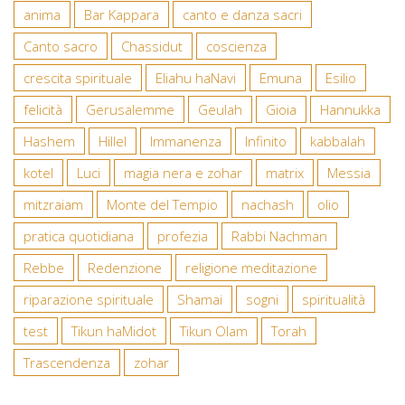
anima
Bar Kappara
canto e danza sacri
Canto sacro
Chassidut
coscienza
crescita spirituale
Eliahu haNavi
Emuna
Esilio
felicità
Gerusalemme
Geulah
Gioia
Hannukka
Hashem
Hillel
Immanenza
Infinito
kabbalah
kotel
Luci
magia nera e zohar
matrix
Messia
mitzraiam
Monte del Tempio
nachash
olio
pratica quotidiana
profezia
Rabbi Nachman
Rebbe
Redenzione
religione meditazione
riparazione spirituale
Shamai
sogni
spiritualità
test
Tikun haMidot
Tikun Olam
Torah
Trascendenza
zohar