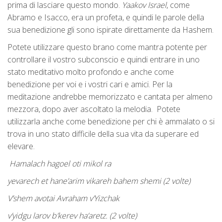
prima di lasciare questo mondo.
Yaakov Israel
, come
Abramo e Isacco, era un profeta, e quindi le parole della
sua benedizione gli sono ispirate direttamente da Hashem.
Potete utilizzare questo brano come mantra potente per
controllare il vostro subconscio e quindi entrare in uno
stato meditativo molto profondo e anche come
benedizione per voi e i vostri cari e amici. Per la
meditazione andrebbe memorizzato e cantata per almeno
mezzora, dopo aver ascoltato la melodia. Potete
utilizzarla anche come benedizione per chi è ammalato o si
trova in uno stato difficile della sua vita da superare ed
elevare.
Hamalach hagoel oti mikol ra
yevarech et hane’arim vikareh bahem shemi (2 volte)
V’shem avotai Avraham v’Yizchak
v’yidgu larov b’kerev ha’aretz. (2 volte)