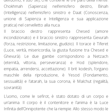
dell’uomo, il suo sè), che contiene le tre parti della mente:
Chokhmah (Sapienza) nell’emisfero destro, Binah
(Intelligenza) nell’emisfero sinistro e Daat (Conoscenza,
unione di Sapienza e Intelligenza e sua applicazione
pratica) nel cervelletto alla nuca.
Il braccio destro rappresenta Chesed (amore
incondizionato) e il braccio sinistro rappresenta Gevurah
(forza, restrizione, limitazione, giudizio). Il torace è Tiferet
(Luce, verità, misericordia, la giusta fusione tra Chesed e
Ghevurà). Le due gambe corrispondono a Netzach
(eternità, vittoria, perseveranza) e Hod (splendore,
empatia, arrendersi, accettazione). Il brit kodesh, l’organo
maschile della riproduzione, è Yesod (Fondamento,
sessualità) e l’atarah, la sua corona, è Malchut (regalità,
sovranità).
L’uomo, come le sefirot, è stato dotato di un corpo e
un’anima. Il corpo è il contenitore e l’anima è la Luce
Infinita dell’Onnipotente che la riempie. Allo stesso modo le