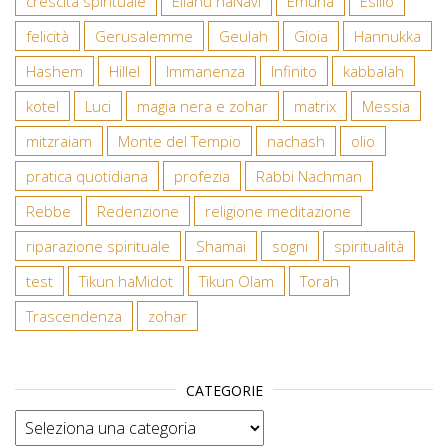
crescita spirituale
Eliahu haNavi
Emuna
Esilio
felicità
Gerusalemme
Geulah
Gioia
Hannukka
Hashem
Hillel
Immanenza
Infinito
kabbalah
kotel
Luci
magia nera e zohar
matrix
Messia
mitzraiam
Monte del Tempio
nachash
olio
pratica quotidiana
profezia
Rabbi Nachman
Rebbe
Redenzione
religione meditazione
riparazione spirituale
Shamai
sogni
spiritualità
test
Tikun haMidot
Tikun Olam
Torah
Trascendenza
zohar
CATEGORIE
Categorie