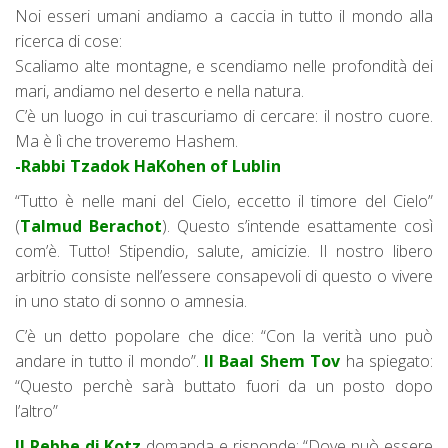
Noi esseri umani andiamo a caccia in tutto il mondo alla
ricerca di cose:
Scaliamo alte montagne, e scendiamo nelle profondità dei
mari, andiamo nel deserto e nella natura.
C’è un luogo in cui trascuriamo di cercare: il nostro cuore.
Ma è lì che troveremo Hashem.
-Rabbi Tzadok HaKohen of Lublin
“Tutto è nelle mani del Cielo, eccetto il timore del Cielo”
(
Talmud Berachot
). Questo s’intende esattamente così
com’è. Tutto! Stipendio, salute, amicizie. Il nostro libero
arbitrio consiste nell’essere consapevoli di questo o vivere
in uno stato di sonno o amnesia.
C’è un detto popolare che dice: “Con la verità uno può
andare in tutto il mondo”.
Il Baal Shem Tov
ha spiegato:
“Questo perchè sarà buttato fuori da un posto dopo
l’altro”
Il Rebbe di Kotz
domanda e risponde: “Dove può essere