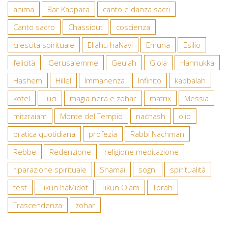
anima
Bar Kappara
canto e danza sacri
Canto sacro
Chassidut
coscienza
crescita spirituale
Eliahu haNavi
Emuna
Esilio
felicità
Gerusalemme
Geulah
Gioia
Hannukka
Hashem
Hillel
Immanenza
Infinito
kabbalah
kotel
Luci
magia nera e zohar
matrix
Messia
mitzraiam
Monte del Tempio
nachash
olio
pratica quotidiana
profezia
Rabbi Nachman
Rebbe
Redenzione
religione meditazione
riparazione spirituale
Shamai
sogni
spiritualità
test
Tikun haMidot
Tikun Olam
Torah
Trascendenza
zohar