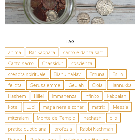
TAG
anima
Bar Kappara
canto e danza sacri
Canto sacro
Chassidut
coscienza
crescita spirituale
Eliahu haNavi
Emuna
Esilio
felicità
Gerusalemme
Geulah
Gioia
Hannukka
Hashem
Hillel
Immanenza
Infinito
kabbalah
kotel
Luci
magia nera e zohar
matrix
Messia
mitzraiam
Monte del Tempio
nachash
olio
pratica quotidiana
profezia
Rabbi Nachman
Rebbe
Redenzione
religione meditazione