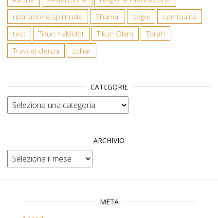
riparazione spirituale
Shamai
sogni
spiritualità
test
Tikun haMidot
Tikun Olam
Torah
Trascendenza
zohar
CATEGORIE
Categorie
ARCHIVIO
Archivio
META