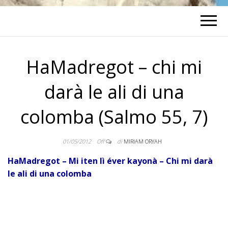
HaMadregot – chi mi
darà le ali di una
colomba (Salmo 55, 7)
01/05/2012
Off
di
MIRIAM ORYAH
HaMadregot – Mi iten lì éver kayonà – Chi mi darà
le ali di una colomba