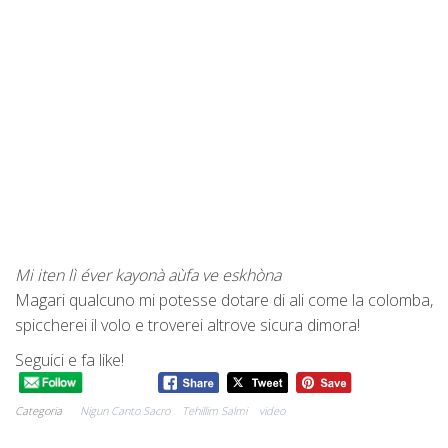
Mi iten lì éver kayonà aùfa ve eskhòna
Magari qualcuno mi potesse dotare di ali come la colomba,
spiccherei il volo e troverei altrove sicura dimora!
Seguici e fa like!
Categoria
Nigun Canto Sacro
Tehillim Salmi
video