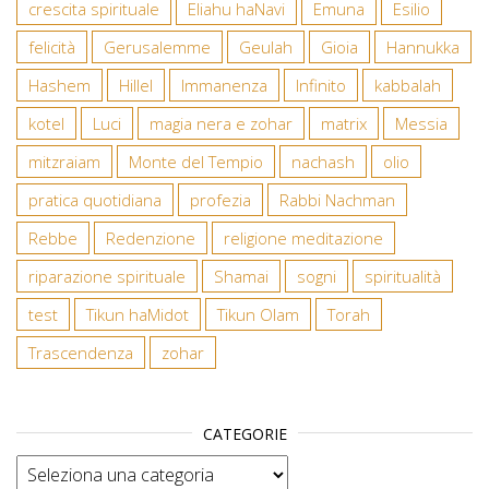
crescita spirituale
Eliahu haNavi
Emuna
Esilio
felicità
Gerusalemme
Geulah
Gioia
Hannukka
Hashem
Hillel
Immanenza
Infinito
kabbalah
kotel
Luci
magia nera e zohar
matrix
Messia
mitzraiam
Monte del Tempio
nachash
olio
pratica quotidiana
profezia
Rabbi Nachman
Rebbe
Redenzione
religione meditazione
riparazione spirituale
Shamai
sogni
spiritualità
test
Tikun haMidot
Tikun Olam
Torah
Trascendenza
zohar
CATEGORIE
Categorie