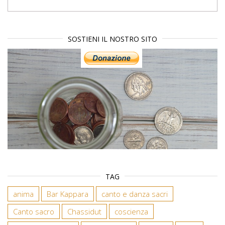
SOSTIENI IL NOSTRO SITO
TAG
anima
Bar Kappara
canto e danza sacri
Canto sacro
Chassidut
coscienza