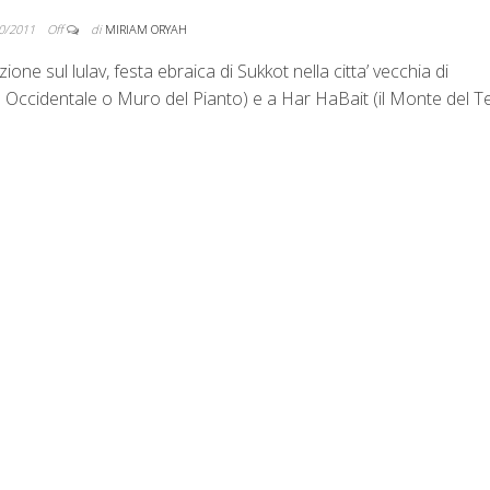
0/2011
Off
di
MIRIAM ORYAH
one sul lulav, festa ebraica di Sukkot nella citta’ vecchia di
 Occidentale o Muro del Pianto) e a Har HaBait (il Monte del T