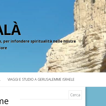
ALÀ
, per infondere spiritualità nelle nostre
iore
L
VIAGGI E STUDIO A GERUSALEMME ISRAELE
Ricerca per:
mme