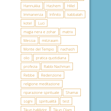
Hannukka
Hashem
Hillel
Immanenza
Infinito
kabbalah
kotel
Luci
magia nera e zohar
matrix
Messia
mitzraiam
Monte del Tempio
nachash
olio
pratica quotidiana
profezia
Rabbi Nachman
Rebbe
Redenzione
religione meditazione
riparazione spirituale
Shamai
sogni
spiritualità
test
Tikun haMidot
Tikun Olam