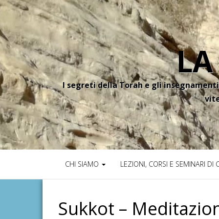
LA
I segreti della Torah e gli insegnamenti
vit
CHI SIAMO
LEZIONI, CORSI E SEMINARI DI
Sukkot – Meditazio