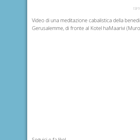
13/1
Video di una meditazione cabalistica della benedizi
Gerusalemme, di fronte al Kotel haMaarivi (Muro
Seguici e fa like!