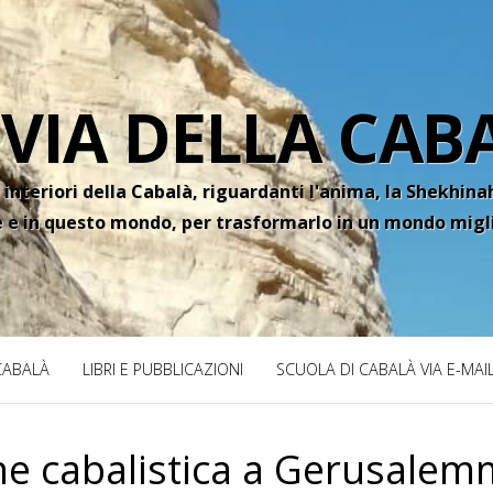
 VIA DELLA CAB
 interiori della Cabalà, riguardanti l'anima, la Shekhinah
e e in questo mondo, per trasformarlo in un mondo migl
 CABALÀ
LIBRI E PUBBLICAZIONI
SCUOLA DI CABALÀ VIA E-MAI
ne cabalistica a Gerusale