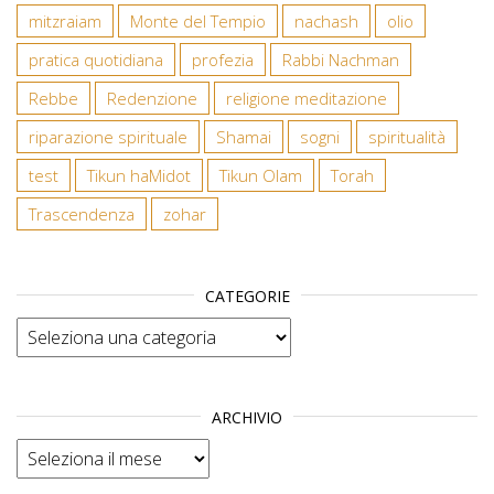
mitzraiam
Monte del Tempio
nachash
olio
pratica quotidiana
profezia
Rabbi Nachman
Rebbe
Redenzione
religione meditazione
riparazione spirituale
Shamai
sogni
spiritualità
test
Tikun haMidot
Tikun Olam
Torah
Trascendenza
zohar
CATEGORIE
Categorie
ARCHIVIO
Archivio