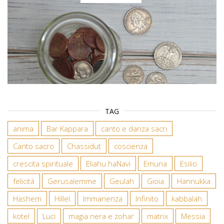
TAG
anima
Bar Kappara
canto e danza sacri
Canto sacro
Chassidut
coscienza
crescita spirituale
Eliahu haNavi
Emuna
Esilio
felicità
Gerusalemme
Geulah
Gioia
Hannukka
Hashem
Hillel
Immanenza
Infinito
kabbalah
kotel
Luci
magia nera e zohar
matrix
Messia