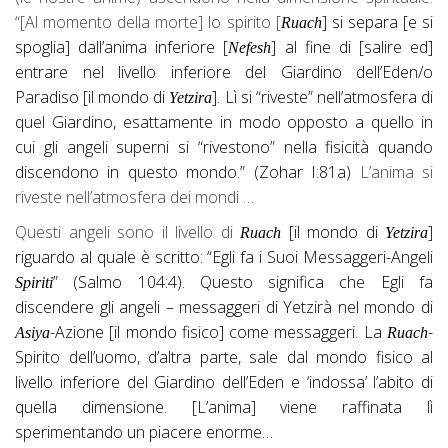
“[Al momento della morte] lo spirito [
] si separa [e si
Ruach
spoglia] dall’anima inferiore [
] al fine di [salire ed]
Nefesh
entrare nel livello inferiore del Giardino dell’Eden/o
Paradiso [il mondo di
]. Lì si “riveste” nell’atmosfera di
Yetzira
quel Giardino, esattamente in modo opposto a quello in
cui gli angeli superni si “rivestono” nella fisicità quando
discendono in questo mondo.” (Zohar I:81a)
L’anima si
riveste nell’atmosfera dei mondi …
Questi angeli sono il livello di
[il mondo di
]
Ruach
Yetzira
riguardo al quale è scritto: “Egli fa i Suoi Messaggeri-Angeli
” (Salmo 104:4). Questo significa che Egli fa
Spiriti
discendere gli angeli – messaggeri di Yetzirà nel mondo di
-Azione [il mondo fisico] come messaggeri. La
-
Asiya
Ruach
Spirito dell’uomo, d’altra parte, sale dal mondo fisico al
livello inferiore del Giardino dell’Eden e ‘indossa’ l’abito di
quella dimensione. [L’anima] viene raffinata lì
sperimentando un piacere enorme…