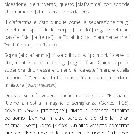
digestione. Nell’universo, questo [diaframma] corrisponde
al firmamento [atmosfera] sopra la terra.
Il diaframma è visto dunque come la separazione tra gli
aspetti più spirituali del corpo [il “cielo”] e gli aspetti più
bassi e fisici [la “terra”]. La Torah indica chiaramente che i
“vestiti” non sono l’Uomo …
Sopra [al diaframma] ci sono il cuore, i polmoni, il cervello
etc., mentre sotto ci sono gli [organi] fisici. Quindi la parte
superiore di un essere umano è “celeste,” mentre quella
inferiore è “terrena”. In tal senso, l’uomo è un mondo in
miniatura (
olam hakatan
).
Questo si può vedere anche nel versetto: “Facciamo
l’Uomo a nostra immagine e somiglianza (Genesi 1:26),
dove la
[“immagine”] divina si riferisce all’anima
Tzelem
dell’uomo. L’anima, in altre parole, è ciò che la Torah
chiama [il vero] uomo [
Adam
]. Un altro versetto conferma
:questo: “Non ungere la carne di un uomo…” (Numeri