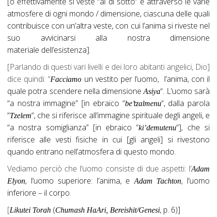
[o effettivamente si veste “al di sotto” e attraverso le varie
atmosfere di ogni mondo / dimensione, ciascuna delle quali
contribuisce con un’altra veste, con cui l’anima si riveste nel
suo avvicinarsi alla nostra dimensione
materiale dell’esistenza].
[Parlando di questi vari livelli e dei loro abitanti angelici, Dio]
dice quindi: “
un vestito per l’uomo, l’anima, con il
Facciamo
quale potra scendere nella dimensione
“. L’uomo sarà
Asiya
“a nostra immagine” [in ebraico “
“, dalla parola
be’tzalmenu
“
“, che si riferisce all’immagine spirituale degli angeli, e
Tzelem
“a nostra somiglianza” [in ebraico “
“], che si
ki’demutenu
riferisce alle vesti fisiche in cui [gli angeli] si rivestono
quando entrano nell’atmosfera di questo mondo.
Vediamo perciò che l’uomo consiste di due aspetti: l’
Adam
, l’uomo superiore: l’anima, e
, l’uomo
Elyon
Adam Tachton
inferiore – il corpo.
[
(
, p. 6)]
Likutei Torah
Chumash HaAri, Bereishit/Genesi