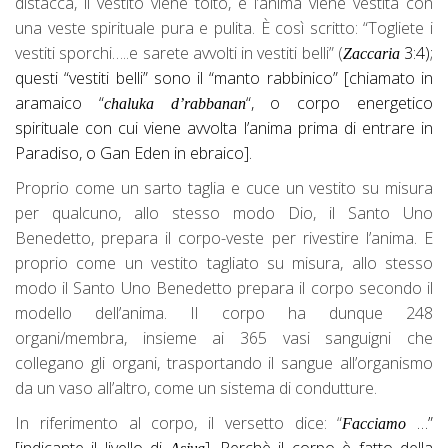
distacca, il vestito viene tolto, e l’anima viene vestita con
una veste spirituale pura e pulita. È così scritto: “Togliete i
vestiti sporchi…..e sarete avvolti in vestiti belli” (
3:4);
Zaccaria
questi “vestiti belli” sono il “manto rabbinico” [chiamato in
aramaico “
“, o corpo energetico
chaluka d’rabbanan
spirituale con cui viene avvolta l’anima prima di entrare in
Paradiso, o Gan Eden in ebraico].
Proprio come un sarto taglia e cuce un vestito su misura
per qualcuno, allo stesso modo Dio, il Santo Uno
Benedetto, prepara il corpo-veste per rivestire l’anima. E
proprio come un vestito tagliato su misura, allo stesso
modo il Santo Uno Benedetto prepara il corpo secondo il
modello dell’anima. Il corpo ha dunque 248
organi/membra, insieme ai 365 vasi sanguigni che
collegano gli organi, trasportando il sangue all’organismo
da un vaso all’altro, come un sistema di condutture.
In riferimento al corpo, il versetto dice: “
…”
Facciamo