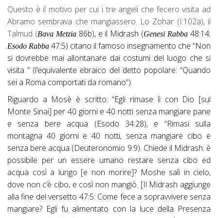
Questo è il motivo per cui i tre angeli che fecero visita ad
Abramo sembrava che mangiassero. Lo Zohar (I:102a), il
Talmud (
86b), e il Midrash (
48:14;
Bava Metzia
Genesi Rabba
47:5) citano il famoso insegnamento che “Non
Esodo Rabba
si dovrebbe mai allontanare dai costumi del luogo che si
visita ” (l’equivalente ebraico del detto popolare: “Quando
sei a Roma comportati da romano”).
Riguardo a Mosè è scritto: “Egli rimase lì con Dio [sul
Monte Sinai] per 40 giorni e 40 notti senza mangiare pane
e senza bere acqua (Esodo 34:28), e “Rimasi sulla
montagna 40 giorni e 40 notti, senza mangiare cibo e
senza bere acqua (Deuteronomio 9:9). Chiede il Midrash: è
possibile per un essere umano restare senza cibo ed
acqua così a lungo [e non morire]? Moshe salì in cielo,
dove non c’è cibo, e così non mangiò. [Il Midrash aggiunge
alla fine del versetto 47:5: Come fece a sopravvivere senza
mangiare? Egli fu alimentato con la luce della Presenza