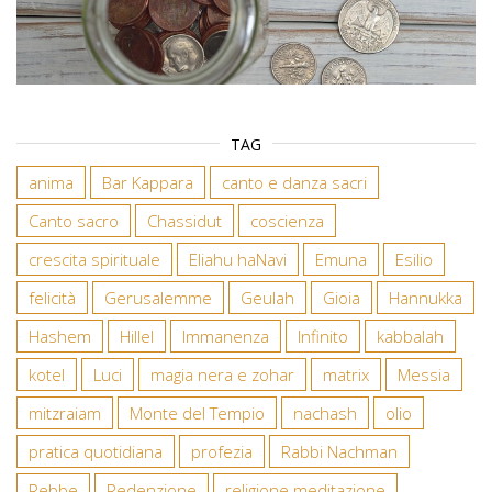
TAG
anima
Bar Kappara
canto e danza sacri
Canto sacro
Chassidut
coscienza
crescita spirituale
Eliahu haNavi
Emuna
Esilio
felicità
Gerusalemme
Geulah
Gioia
Hannukka
Hashem
Hillel
Immanenza
Infinito
kabbalah
kotel
Luci
magia nera e zohar
matrix
Messia
mitzraiam
Monte del Tempio
nachash
olio
pratica quotidiana
profezia
Rabbi Nachman
Rebbe
Redenzione
religione meditazione