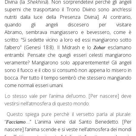
Divina (la
Shekhinà
). Non sorprendetevi perchè gli angeli
superni che trasportano il Trono Divino sono anch’essi
nutriti dalla luce della Presenza Divina]. Al contrario,
quando gli angeli discesero per visitare
Abramo, sembrava mangiassero e bevessero, come è
scritto: “Si sedette vicino a loro ed essi mangiarono sotto
l’albero” (Genesi 18:8). Il Midrash e lo
esclamano
Zohar
entrambi: Pensate che quegli esseri celesti mangiarono
veramente? Mangiarono solo apparentemente! Gli angeli
sono il fuoco e il cibo si consumò non appena lo misero in
bocca. Per tutto il tempo sembrò che stessero mangiando
come normali esseri umani.
Lo stesso vale per l’anima del’uomo. [Per nascere] deve
vestirsi nell’atmosfera di questo mondo.
Questo spiega pure perchè il versetto parla al plurale:
“
….” L’anima viene dal Santo Benedetto. [Per
Facciamo
nascere] l’anima scende e si veste nell’atmosfera dei mondi