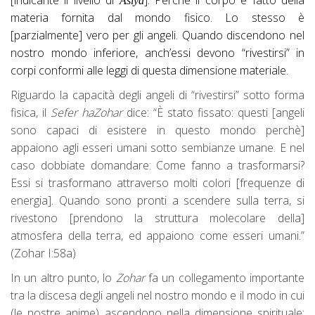
[indicante il livello di
]. Perchè il corpo è fatto della
Asiya
materia fornita dal mondo fisico. Lo stesso è
[parzialmente] vero per gli angeli. Quando discendono nel
nostro mondo inferiore, anch’essi devono “rivestirsi” in
corpi conformi alle leggi di questa dimensione materiale.
Riguardo la capacità degli angeli di “rivestirsi” sotto forma
fisica, il
Sefer haZohar
dice: “È stato fissato: questi [angeli
sono capaci di esistere in questo mondo perchè]
appaiono agli esseri umani sotto sembianze umane. E nel
caso dobbiate domandare: Come fanno a trasformarsi?
Essi si trasformano attraverso molti colori [frequenze di
energia]. Quando sono pronti a scendere sulla terra, si
rivestono [prendono la struttura molecolare della]
atmosfera della terra, ed appaiono come esseri umani.”
(Zohar I:58a)
In un altro punto, lo
Zohar
fa un collegamento importante
tra la discesa degli angeli nel nostro mondo e il modo in cui
(le nostre anime) ascendono nella dimensione spirituale: