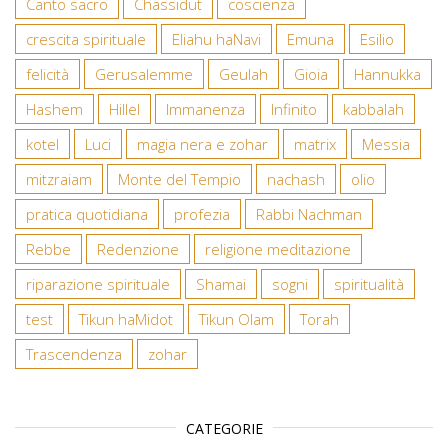
Canto sacro
Chassidut
coscienza
crescita spirituale
Eliahu haNavi
Emuna
Esilio
felicità
Gerusalemme
Geulah
Gioia
Hannukka
Hashem
Hillel
Immanenza
Infinito
kabbalah
kotel
Luci
magia nera e zohar
matrix
Messia
mitzraiam
Monte del Tempio
nachash
olio
pratica quotidiana
profezia
Rabbi Nachman
Rebbe
Redenzione
religione meditazione
riparazione spirituale
Shamai
sogni
spiritualità
test
Tikun haMidot
Tikun Olam
Torah
Trascendenza
zohar
CATEGORIE