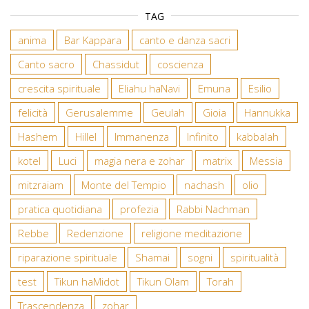
TAG
anima
Bar Kappara
canto e danza sacri
Canto sacro
Chassidut
coscienza
crescita spirituale
Eliahu haNavi
Emuna
Esilio
felicità
Gerusalemme
Geulah
Gioia
Hannukka
Hashem
Hillel
Immanenza
Infinito
kabbalah
kotel
Luci
magia nera e zohar
matrix
Messia
mitzraiam
Monte del Tempio
nachash
olio
pratica quotidiana
profezia
Rabbi Nachman
Rebbe
Redenzione
religione meditazione
riparazione spirituale
Shamai
sogni
spiritualità
test
Tikun haMidot
Tikun Olam
Torah
Trascendenza
zohar