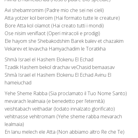
Avi shebamromim (Padre mio che sei nei cieli)
Atta yotzer kol beroim (Hai formato tutte le creature)
Bore Atta kol olamot (Hai creato tutti i mondi)
Ose nisim veniflaot (Operi miracoli e prodigi)
Ele hayom she Shebakodshim Barek balev et chazakim
Vekarev et levavcha Hamyachadim le Toratkha
Shmà Israel el Hashem Elokenu El Echad
Tzadik Hashem bekol drachav veChasid bemaasav
Shmà Israel el Hashem Elokenu El Echad Avinu El
hameiuchad
Yehe Sheme Rabba (Sia proclamato il Tuo Nome Santo)
mevarach lealmaia (e benedetto per l’eternità)
veishtabach veithadar (lodato innalzato glorificato)
vehitnasse vehitromam (Yehe sheme rabba mevarach
lealmaia)
En lanu melech ele Atta (Non abbiamo altro Re che Te)