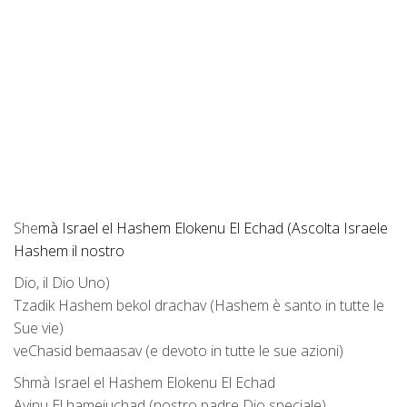
She
mà Israel el Hashem Elokenu El Echad (Ascolta Israele
Hashem il nostro
Dio, il Dio Uno)
Tzadik Hashem bekol drachav (Hashem è santo in tutte le
Sue vie)
veChasid bemaasav (e devoto in tutte le sue azioni)
Shmà Israel el Hashem Elokenu El Echad
Avinu El hameiuchad (nostro padre Dio speciale)