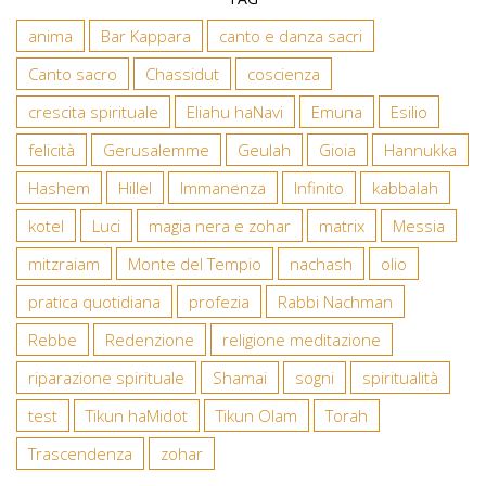
anima
Bar Kappara
canto e danza sacri
Canto sacro
Chassidut
coscienza
crescita spirituale
Eliahu haNavi
Emuna
Esilio
felicità
Gerusalemme
Geulah
Gioia
Hannukka
Hashem
Hillel
Immanenza
Infinito
kabbalah
kotel
Luci
magia nera e zohar
matrix
Messia
mitzraiam
Monte del Tempio
nachash
olio
pratica quotidiana
profezia
Rabbi Nachman
Rebbe
Redenzione
religione meditazione
riparazione spirituale
Shamai
sogni
spiritualità
test
Tikun haMidot
Tikun Olam
Torah
Trascendenza
zohar