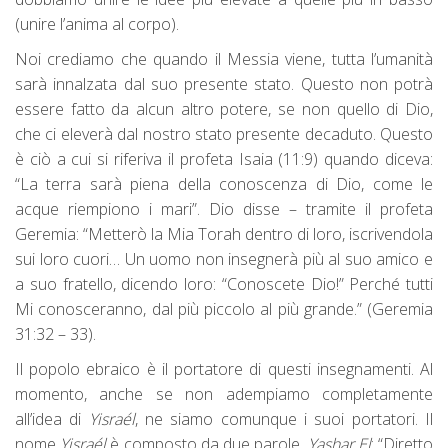
(unire l’anima al corpo).
Noi crediamo che quando il Messia viene, tutta l’umanità
sarà innalzata dal suo presente stato. Questo non potrà
essere fatto da alcun altro potere, se non quello di Dio,
che ci eleverà dal nostro stato presente decaduto. Questo
è ciò a cui si riferiva il profeta Isaia (11:9) quando diceva:
“La terra sarà piena della conoscenza di Dio, come le
acque riempiono i mari”. Dio disse – tramite il profeta
Geremia: “Metterò la Mia Torah dentro di loro, iscrivendola
sui loro cuori… Un uomo non insegnerà più al suo amico e
a suo fratello, dicendo loro: “Conoscete Dio!” Perché tutti
Mi conosceranno, dal più piccolo al più grande.” (Geremia
31:32 – 33).
Il popolo ebraico è il portatore di questi insegnamenti. Al
momento, anche se non adempiamo completamente
all’idea di
Yisraél
, ne siamo comunque i suoi portatori. Il
nome
Yisraél
è composto da due parole,
Yashar El
: “Diretto