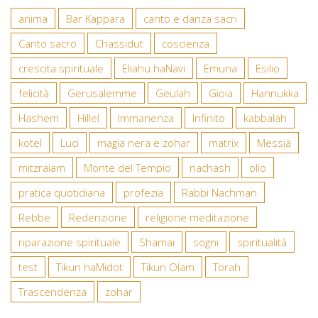
anima
Bar Kappara
canto e danza sacri
Canto sacro
Chassidut
coscienza
crescita spirituale
Eliahu haNavi
Emuna
Esilio
felicità
Gerusalemme
Geulah
Gioia
Hannukka
Hashem
Hillel
Immanenza
Infinito
kabbalah
kotel
Luci
magia nera e zohar
matrix
Messia
mitzraiam
Monte del Tempio
nachash
olio
pratica quotidiana
profezia
Rabbi Nachman
Rebbe
Redenzione
religione meditazione
riparazione spirituale
Shamai
sogni
spiritualità
test
Tikun haMidot
Tikun Olam
Torah
Trascendenza
zohar