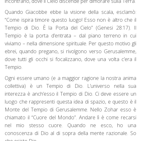
incontrano, dove il Cielo discende per dimorare sulla Terra.
Quando Giacobbe ebbe la visione della scala, esclamò:
“Come ispira timore questo luogo! Esso non è altro che il
Tempio di Dio. È la Porta del Cielo” (Genesi 28:17). Il
Tempio è la porta d’entrata – dal piano terreno in cui
viviamo – nella dimensione spirituale. Per questo motivo gli
ebrei, quando pregano, si rivolgono verso Gerusalemme,
dove tutti gli occhi si focalizzano, dove una volta c’era il
Tempio.
Ogni essere umano (e a maggior ragione la nostra anima
collettiva) è un Tempio di Dio. L’universo nella sua
interezza è anch’esso il Tempio di Dio. Ci deve essere un
luogo che rappresenti questa idea di spazio, e questo è il
Monte del Tempio di Gerusalemme. Nello Zohar esso è
chiamato il “Cuore del Mondo”. Andare lì è come recarsi
nel mio stesso cuore. Quando ne esco, ho una
conoscenza di Dio al di sopra della mente razionale. So