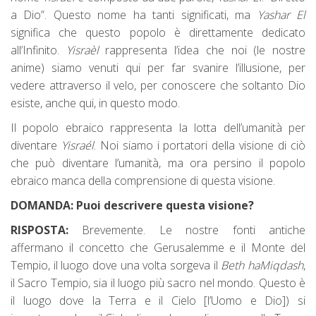
a Dio”. Questo nome ha tanti significati, ma
Yashar El
significa che questo popolo è direttamente dedicato
all’Infinito.
Yisraèl
rappresenta l’idea che noi (le nostre
anime) siamo venuti qui per far svanire l’illusione, per
vedere attraverso il velo, per conoscere che soltanto Dio
esiste, anche qui, in questo modo.
Il popolo ebraico rappresenta la lotta dell’umanità per
diventare
Yisraél
. Noi siamo i portatori della visione di ciò
che può diventare l’umanità, ma ora persino il popolo
ebraico manca della comprensione di questa visione.
DOMANDA: Puoi descrivere questa visione?
RISPOSTA:
Brevemente. Le nostre fonti antiche
affermano il concetto che Gerusalemme e il Monte del
Tempio, il luogo dove una volta sorgeva il
Beth haMiqdash
,
il Sacro Tempio, sia il luogo più sacro nel mondo. Questo è
il luogo dove la Terra e il Cielo [l’Uomo e Dio]) si