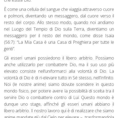
che esiste Dio.
È come una cellula del sangue che viaggia attraverso cuore
e polmoni, diventando un messaggero, dal cuore verso il
resto del corpo. Allo stesso modo, quando noi andiamo
nel Luogo del Tempio di Dio sulla Terra, diventiamo un
messaggero per il resto del mondo, come disse Isaia
(56:7): “La Mia Casa è una Casa di Preghiera per tutte le
genti”.
Gli esseri umani possiedono il libero arbitrio. Possiamo
anche utilizzarlo per combattere Dio, ma il suo uso più
elevato consiste nell’uniformarci alla volontà di Dio. La
volontà di Dio è di ri-elevare tutto in Sé stesso, nell’Infinito.
Noi (le nostre anime) siamo dovute scendere in questo
mondo fisico, per potere avere la possibilità di scelta tra il
servire Dio o combattere contro di Lui. Questo mondo è
dunque uno stage, affinché gli esseri umani abbiano il
libero arbitrio. Il nostro lavoro qui è di realizzare che siamo
anime mandate giù dal Cielo per elevare – trasformandola