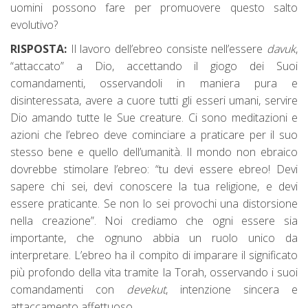
uomini possono fare per promuovere questo salto
evolutivo?
RISPOSTA:
Il lavoro dell’ebreo consiste nell’essere
davuk
,
“attaccato” a Dio, accettando il giogo dei Suoi
comandamenti, osservandoli in maniera pura e
disinteressata, avere a cuore tutti gli esseri umani, servire
Dio amando tutte le Sue creature. Ci sono meditazioni e
azioni che l’ebreo deve cominciare a praticare per il suo
stesso bene e quello dell’umanità. Il mondo non ebraico
dovrebbe stimolare l’ebreo: “tu devi essere ebreo! Devi
sapere chi sei, devi conoscere la tua religione, e devi
essere praticante. Se non lo sei provochi una distorsione
nella creazione”. Noi crediamo che ogni essere sia
importante, che ognuno abbia un ruolo unico da
interpretare. L’ebreo ha il compito di imparare il significato
più profondo della vita tramite la Torah, osservando i suoi
comandamenti con
devekut
, intenzione sincera e
attaccamento affettuoso.