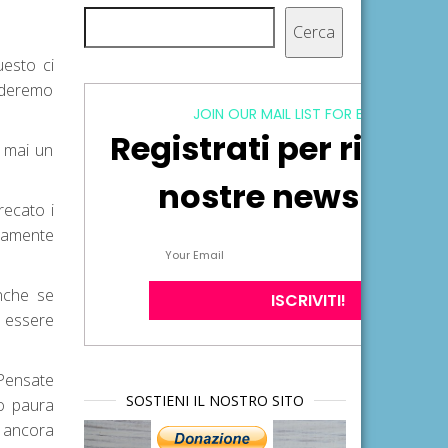
Cerca
Cerca
uesto ci
enderemo
JOIN OUR MAIL LIST FOR EXCLUSIVE
Registrati per ricever
i mai un
nostre newsletter
recato i
eramente
Anche se
d essere
 Pensate
SOSTIENI IL NOSTRO SITO
o paura
è ancora