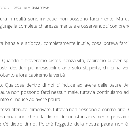
2/2011
Off
di
MIRIAM ORYAH
ura in realtà sono innocue, non possono farci niente. Ma q
aggiunge la completa chiarezza mentale e osservandoci compr
era banale e sciocca, completamente inutile, cosa poteva farc
i. Quando ci troveremo distesi senza vita, capiremo di aver sp
tri desideri più irresistibili erano solo stupidità, chi ci ha v
oltanto allora capiremo la verità.
o. Qualcosa dentro di noi ci induce ad avere delle paure. 
paura non possono farci nessun male, tuttavia continuiamo a
ntro ci induce ad avere paura.
stessi ritenute immotivate, tuttavia non riescono a controllarle.
da qualcuno che urla dietro di noi: istantaneamente proviam
 c’è dietro di noi. Poichè l’oggetto della nostra paura non 