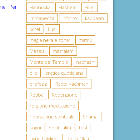
mme. Per
Hannukka
Hashem
Hillel
Immanenza
Infinito
kabbalah
kotel
Luci
magia nera e zohar
matrix
Messia
mitzraiam
Monte del Tempio
nachash
olio
pratica quotidiana
profezia
Rabbi Nachman
Rebbe
Redenzione
religione meditazione
riparazione spirituale
Shamai
sogni
spiritualità
test
Tikun haMidot
Tikun Olam