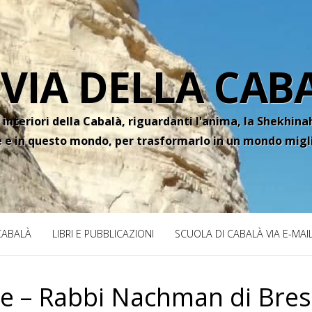
 VIA DELLA CAB
 interiori della Cabalà, riguardanti l'anima, la Shekhinah
e e in questo mondo, per trasformarlo in un mondo migl
 CABALÀ
LIBRI E PUBBLICAZIONI
SCUOLA DI CABALÀ VIA E-MAI
te – Rabbi Nachman di Bres