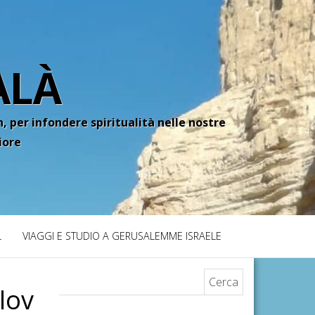
ALÀ
, per infondere spiritualità nelle nostre
iore
L
VIAGGI E STUDIO A GERUSALEMME ISRAELE
Ricerca per:
lov