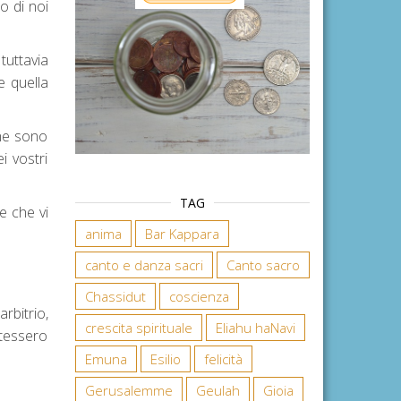
o di noi
tuttavia
e quella
che sono
i vostri
TAG
e che vi
anima
Bar Kappara
canto e danza sacri
Canto sacro
Chassidut
coscienza
rbitrio,
crescita spirituale
Eliahu haNavi
otessero
Emuna
Esilio
felicità
Gerusalemme
Geulah
Gioia