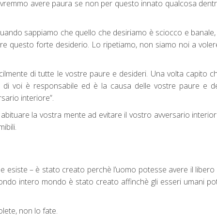
ovremmo avere paura se non per questo innato qualcosa dentr
 quando sappiamo che quello che desiriamo è sciocco e banale, 
re questo forte desiderio. Lo ripetiamo, non siamo noi a voler
ilmente di tutte le vostre paure e desideri. Una volta capito 
di voi è responsabile ed è la causa delle vostre paure e de
rsario interiore”.
e abituare la vostra mente ad evitare il vostro avversario interior
bili.
 esiste – è stato creato perchè l’uomo potesse avere il libero a
 mondo intero mondo è stato creato affinchè gli esseri umani p
olete, non lo fate.